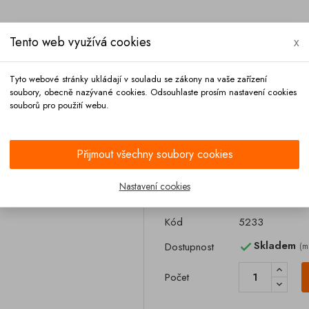
Tento web využívá cookies
x
Tyto webové stránky ukládají v souladu se zákony na vaše zařízení
soubory, obecně nazývané cookies. Odsouhlaste prosím nastavení cookies
souborů pro použití webu.
Platba
Kontakt
Přijmout všechny soubory cookies
1,5 červená pevná
Nastavení cookies
Vzduchová hlav
Kód
5233
Skladem
Dostupnost
(m

Počet