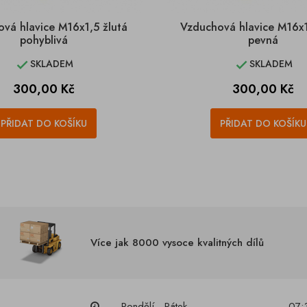
vá hlavice M16x1,5 žlutá
Vzduchová hlavice M16x1
pohyblivá
pevná
SKLADEM
SKLADEM


Cena
Cena
300,00 Kč
300,00 Kč
PŘIDAT DO KOŠÍKU
PŘIDAT DO KOŠÍKU
Více jak 8000 vysoce kvalitných dílů
Pondělí - Pátek
07: