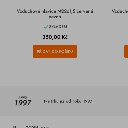
Vzduchová hlavice M22x1,5 červená
Vzducho
pevná
SKLADEM

Cena
350,00 Kč
PŘIDAT DO KOŠÍKU
Na trhu již od roku 1997
TORIN, s.r.o.