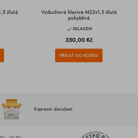
,5 žlutá
Vzduchová hlavice M22x1,5 žlutá
pohyblivá
SKLADEM

Cena
350,00 Kč
PŘIDAT DO KOŠÍKU
Expresní doručení
30 - 16:30