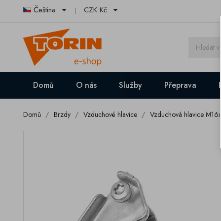


Čeština
CZK Kč
Domů
O nás
Služby
Přeprava
Domů
Brzdy
Vzduchové hlavice
Vzduchová hlavice M16x