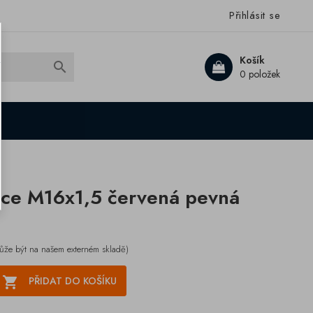
Přihlásit se
Košík

0 položek
ice M16x1,5 červená pevná
ůže být na našem externém skladě)

PŘIDAT DO KOŠÍKU