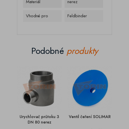
Materiál
nerez
Vhodné pro
Feldbinder
Podobné
produkty
Urychlovač průtoku 3
Ventil čeření SOLIMAR
Příru
DN 80 nerez
EURO