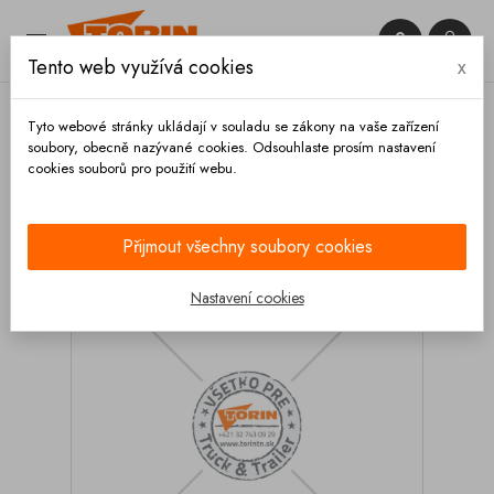


Tento web využívá cookies
x

Tyto webové stránky ukládají v souladu se zákony na vaše zařízení
soubory, obecně nazývané cookies. Odsouhlaste prosím nastavení
cookies souborů pro použití webu.
Domů
Výpustě
Matice čeřícího klobouku M12
FELDBINDER
Přijmout všechny soubory cookies
Nastavení cookies