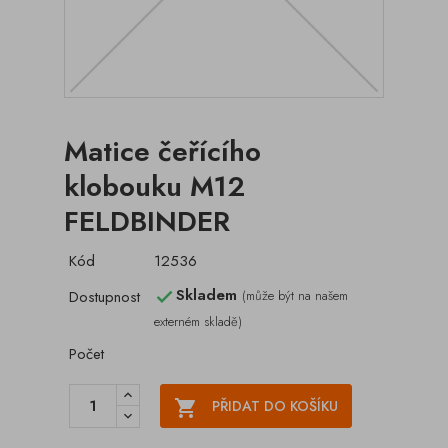
Matice čeřícího
klobouku M12
FELDBINDER
Kód
12536
Skladem
Dostupnost
(může být na našem

externém skladě)
Počet

PŘIDAT DO KOŠÍKU