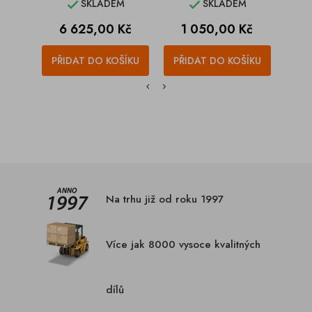
SKLADEM
SKLADEM


Cena
Cena
C
6 625,00 Kč
1 050,00 Kč
9
PŘIDAT DO KOŠÍKU
PŘIDAT DO KOŠÍKU
PŘI
Na trhu již od roku 1997
Více jak 8000 vysoce kvalitných
dílů