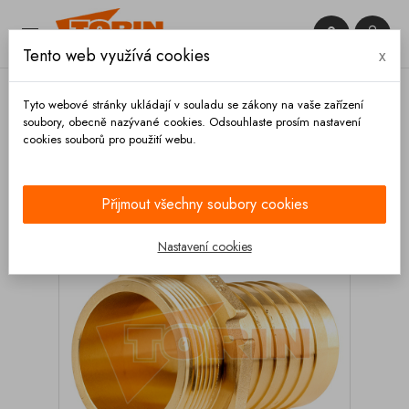


Tento web využívá cookies
x

Tyto webové stránky ukládají v souladu se zákony na vaše zařízení
soubory, obecně nazývané cookies. Odsouhlaste prosím nastavení
cookies souborů pro použití webu.
Domů
Hadice a příslušenství
Vložky hadic
Vložka hadice DN 32 vnější závit 1 1/4
Přijmout všechny soubory cookies
Nastavení cookies