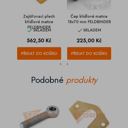
Zajišťovací plech
Čep křidlové matice
Zajiš
křídlové matice
18x70 mm FELDBINDER
k
FELDBINDER
SKLADEM
SKLADEM


Cena
Cena
562,50 Kč
225,00 Kč
PŘIDAT DO KOŠÍKU
PŘIDAT DO KOŠÍKU
PŘI
Podobné
produkty