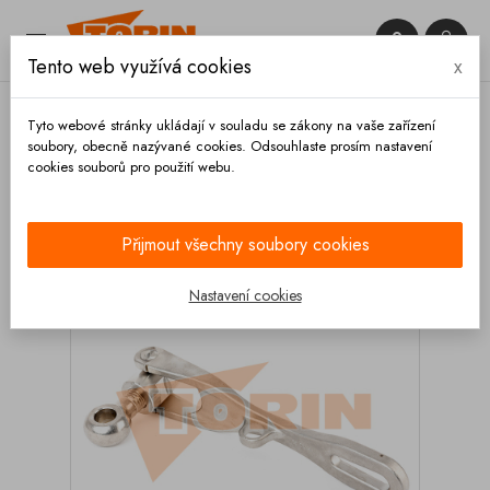


Tento web využívá cookies
x

Tyto webové stránky ukládají v souladu se zákony na vaše zařízení
soubory, obecně nazývané cookies. Odsouhlaste prosím nastavení
cookies souborů pro použití webu.
Domů
Kupoly a víka
Uzavírací prvky
Křídlová
matice M20x110 FELDBINDER nerez
Přijmout všechny soubory cookies
Nastavení cookies