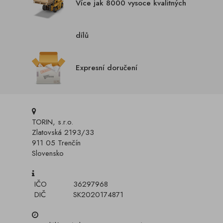
Více jak 8000 vysoce kvalitných
dílů
Expresní doručení
TORIN, s.r.o.
Zlatovská 2193/33
911 05 Trenčín
Slovensko
IČO
36297968
DIČ
SK2020174871