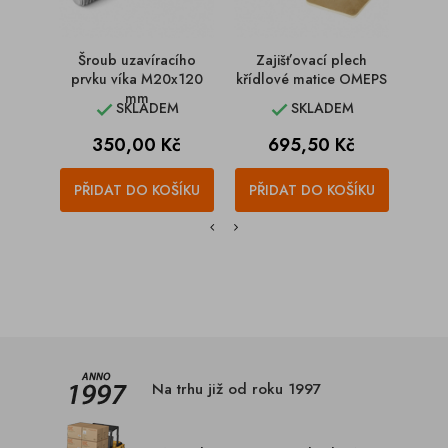
Šroub uzavíracího
Zajišťovací plech
Šr
prvku víka M20x120
křídlové matice OMEPS
prv
mm
SKLADEM
SKLADEM


Cena
Cena
350,00 Kč
695,50 Kč
PŘIDAT DO KOŠÍKU
PŘIDAT DO KOŠÍKU
PŘI
Na trhu již od roku 1997