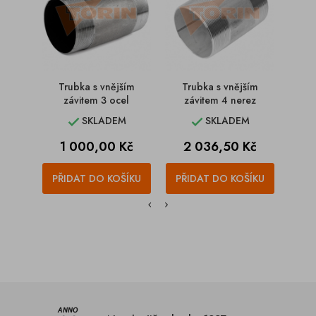
Trubka s vnějším
Trubka s vnějším
závitem 3 ocel
závitem 4 nerez
114
SKLADEM
SKLADEM


Cena
Cena
C
1 000,00 Kč
2 036,50 Kč
1
PŘIDAT DO KOŠÍKU
PŘIDAT DO KOŠÍKU
PŘI