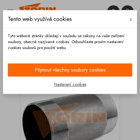


Tento web využívá cookies
x

Tyto webové stránky ukládají v souladu se zákony na vaše zařízení
soubory, obecně nazývané cookies. Odsouhlaste prosím nastavení
cookies souborů pro použití webu.
Domů
Armatury
Trubky
Trubka s vnějším
závitem 3 ocel
Přijmout všechny soubory cookies
Nastavení cookies