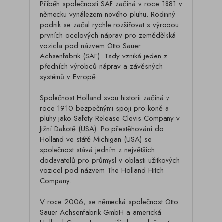
Příběh společnosti SAF začíná v roce 1881 v
německu vynálezem nového pluhu. Rodinný
podnik se začal rychle rozšiřovat s výrobou
prvních ocelových náprav pro zemědělská
vozidla pod názvem Otto Sauer
Achsenfabrik (SAF). Tady vzniká jeden z
předních výrobců náprav a závěsných
systémů v Evropě.
Společnost Holland svou historii začíná v
roce 1910 bezpečnými spoji pro koně a
pluhy jako Safety Release Clevis Company v
Jižní Dakotě (USA). Po přestěhování do
Holland ve státě Michigan (USA) se
společnost stává jedním z největších
dodavatelů pro průmysl v oblasti užitkových
vozidel pod názvem The Holland Hitch
Company.
V roce 2006, se německá společnost Otto
Sauer Achsenfabrik GmbH a americká