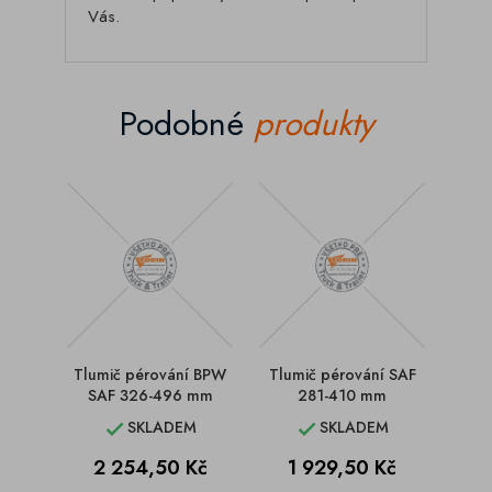
Vás.
Podobné
produkty
Tlumič pérování BPW
Tlumič pérování SAF
Tlum
SAF 326-496 mm
281-410 mm
SKLADEM
SKLADEM


Cena
Cena
C
2 254,50 Kč
1 929,50 Kč
2