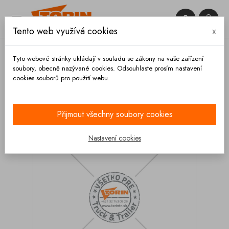


Tento web využívá cookies
x

Tyto webové stránky ukládají v souladu se zákony na vaše zařízení
soubory, obecně nazývané cookies. Odsouhlaste prosím nastavení
cookies souborů pro použití webu.
Domů
Podvozek a kola
Nápravy
Tlumiče
Tlumiče
Tlumič pérování SAF 318-484 mm
Přijmout všechny soubory cookies
Nastavení cookies