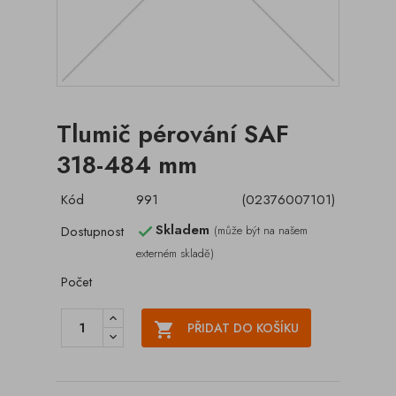
Tlumič pérování SAF
318-484 mm
Kód
991
(02376007101)
Skladem
Dostupnost
(může být na našem

externém skladě)
Počet

PŘIDAT DO KOŠÍKU