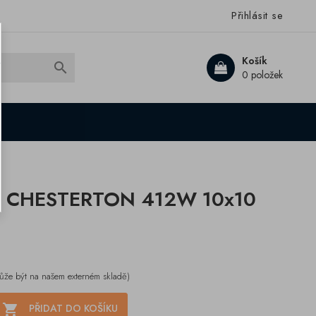
Přihlásit se
Košík

0 položek
pu CHESTERTON 412W 10x10
ůže být na našem externém skladě)

PŘIDAT DO KOŠÍKU