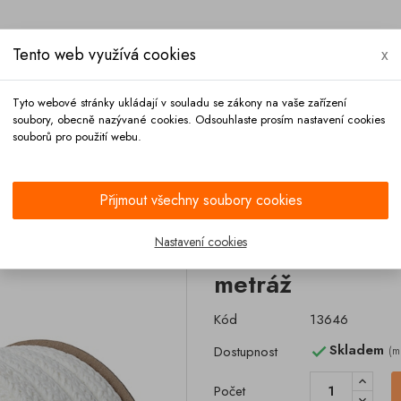
Tento web využívá cookies
x
Tyto webové stránky ukládají v souladu se zákony na vaše zařízení
soubory, obecně nazývané cookies. Odsouhlaste prosím nastavení cookies
souborů pro použití webu.
Platba
Kontakt
Přijmout všechny soubory cookies
TON 412W 10x10 metráž
Nastavení cookies
Tesnění poklo
metráž
Kód
13646
Skladem
Dostupnost
(m

Počet