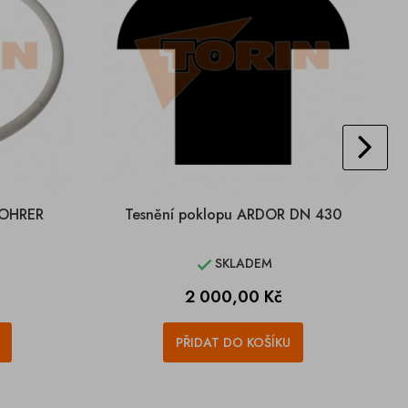
BOHRER
Tesnění poklopu ARDOR DN 430
T
SKLADEM

Cena
2 000,00 Kč
PŘIDAT DO KOŠÍKU