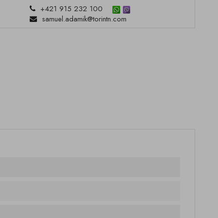
+421 915 232 100
samuel.adamik@torintn.com