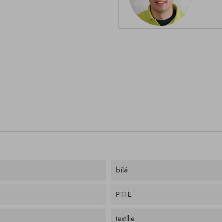
bílá
PTFE
textílie