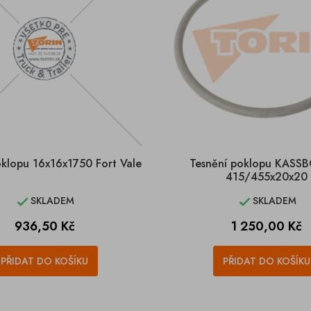
oklopu 16x16x1750 Fort Vale
Tesnění poklopu KASS
415/455x20x20
SKLADEM
SKLADEM


Cena
Cena
936,50 Kč
1 250,00 Kč
PŘIDAT DO KOŠÍKU
PŘIDAT DO KOŠÍKU