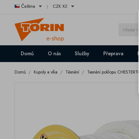


Čeština
CZK Kč
Domů
O nás
Služby
Přeprava
Domů
Kupoly a víka
Těsnění
Tesnění poklopu CHESTER