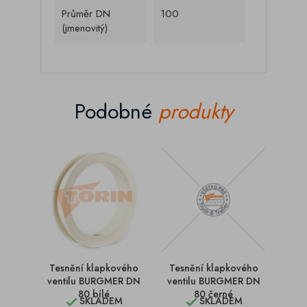
Průměr DN
100
(jmenovitý)
Podobné
produkty
Tesnění klapkového
Tesnění klapkového
Tes
ventilu BURGMER DN
ventilu BURGMER DN
ven
80 bílé
80 černé
SKLADEM
SKLADEM

