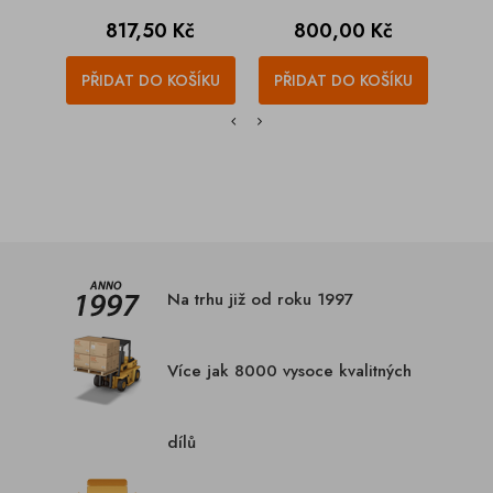
Cena
Cena
C
817,50 Kč
800,00 Kč
1
PŘIDAT DO KOŠÍKU
PŘIDAT DO KOŠÍKU
PŘI
Na trhu již od roku 1997
Více jak 8000 vysoce kvalitných
dílů