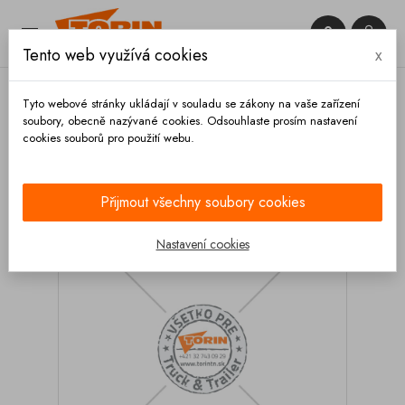


Tento web využívá cookies
x

Tyto webové stránky ukládají v souladu se zákony na vaše zařízení
soubory, obecně nazývané cookies. Odsouhlaste prosím nastavení
cookies souborů pro použití webu.
Domů
Ventily
Klapkové
Těsnění
Tesnění
klapkového ventilu GOA DN 100 bílé
Přijmout všechny soubory cookies
Nastavení cookies