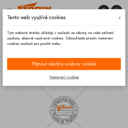


Tento web využívá cookies
x

Tyto webové stránky ukládají v souladu se zákony na vaše zařízení
soubory, obecně nazývané cookies. Odsouhlaste prosím nastavení
cookies souborů pro použití webu.
Domů
Spojky
GEKA
Spojky s vnějším závitem
Pevná spojka GEKA s vnějším závitem 1/2
Přijmout všechny soubory cookies
Nastavení cookies