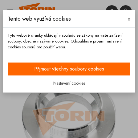


Tento web využívá cookies
x

Tyto webové stránky ukládají v souladu se zákony na vaše zařízení
soubory, obecně nazývané cookies. Odsouhlaste prosím nastavení
cookies souborů pro použití webu.
Domů
Spojky
Systém STORZ
Spojky s vnějším
závitem
Pevná spojka STORZ C s vnějším závitem 2
Přijmout všechny soubory cookies
Nastavení cookies