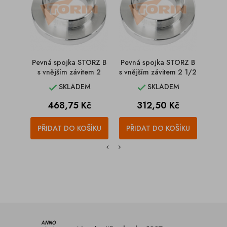
Pevná spojka STORZ B
Pevná spojka STORZ B
Pevn
s vnějším závitem 2
s vnějším závitem 2 1/2
s v
SKLADEM
SKLADEM


Cena
Cena
C
468,75 Kč
312,50 Kč
4
PŘIDAT DO KOŠÍKU
PŘIDAT DO KOŠÍKU
PŘI