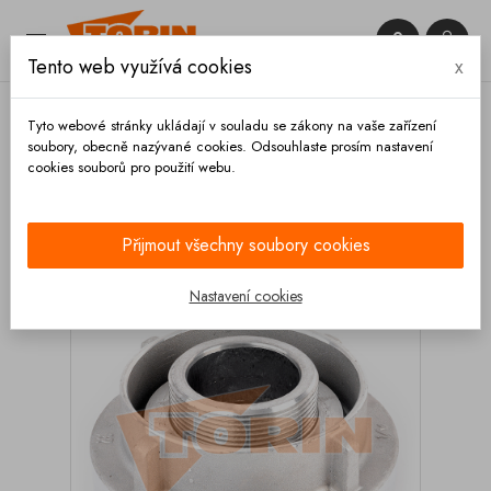


Tento web využívá cookies
x

Tyto webové stránky ukládají v souladu se zákony na vaše zařízení
soubory, obecně nazývané cookies. Odsouhlaste prosím nastavení
cookies souborů pro použití webu.
Domů
Spojky
Systém STORZ
Spojky s vnějším
závitem
Otočná spojka STORZ B s vnějším závitem 2
1/2
Přijmout všechny soubory cookies
Nastavení cookies