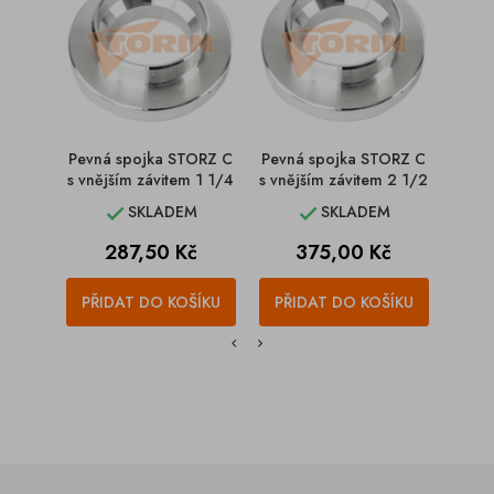
Pevná spojka STORZ C
Pevná spojka STORZ C
Pevn
s vnějším závitem 1 1/4
s vnějším závitem 2 1/2
s v
SKLADEM
SKLADEM


Cena
Cena
287,50 Kč
375,00 Kč
PŘIDAT DO KOŠÍKU
PŘIDAT DO KOŠÍKU
PŘI