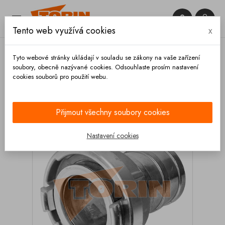


Tento web využívá cookies
x

Tyto webové stránky ukládají v souladu se zákony na vaše zařízení
soubory, obecně nazývané cookies. Odsouhlaste prosím nastavení
cookies souborů pro použití webu.
Domů
Spojky
Systém STORZ
Spojky s hrdlem
Spojka hadice STORZ C DN 52
Přijmout všechny soubory cookies
Nastavení cookies