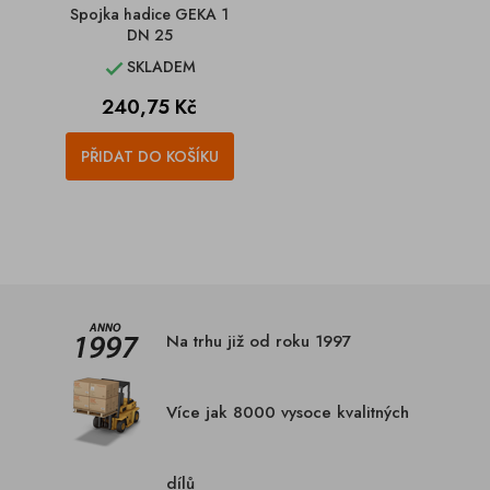
Spojka hadice GEKA 1
DN 25
SKLADEM

Cena
240,75 Kč
PŘIDAT DO KOŠÍKU
Na trhu již od roku 1997
Více jak 8000 vysoce kvalitných
dílů