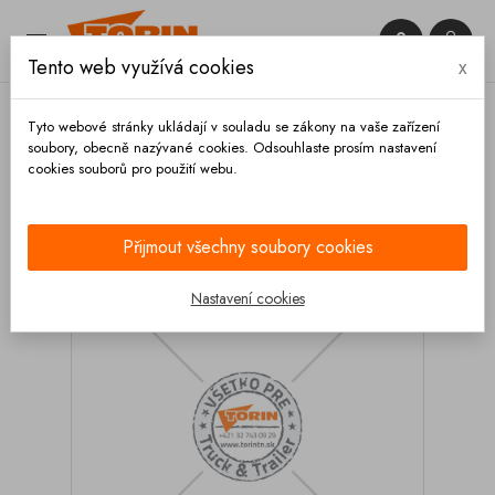


Tento web využívá cookies
x

Tyto webové stránky ukládají v souladu se zákony na vaše zařízení
soubory, obecně nazývané cookies. Odsouhlaste prosím nastavení
cookies souborů pro použití webu.
Domů
Spojky
GEKA
Spojky s hrdlem
Spojka hadice GEKA 3/4 DN 19
Přijmout všechny soubory cookies
Nastavení cookies