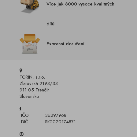
Více jak 8000 vysoce kvalitných
dílů
Expresní doručení
TORIN, s.r.o.
Zlatovská 2193/33
911 05 Trenčín
Slovensko
IČO
36297968
DIČ
SK2020174871