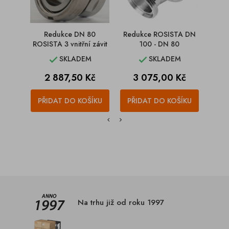
Redukce DN 80
Redukce ROSISTA DN
R
ROSISTA 3 vnitřní závit
100 - DN 80
ROSI
SKLADEM
SKLADEM


Cena
Cena
C
2 887,50 Kč
3 075,00 Kč
1
PŘIDAT DO KOŠÍKU
PŘIDAT DO KOŠÍKU
PŘI
Na trhu již od roku 1997