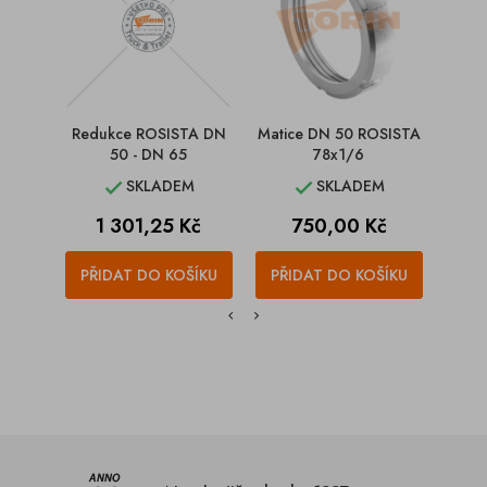
Redukce ROSISTA DN
Matice DN 50 ROSISTA
M
50 - DN 65
78x1/6
SKLADEM
SKLADEM


Cena
Cena
C
1 301,25 Kč
750,00 Kč
1
PŘIDAT DO KOŠÍKU
PŘIDAT DO KOŠÍKU
PŘI