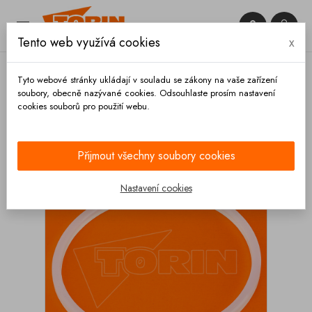


Tento web využívá cookies
x

Tyto webové stránky ukládají v souladu se zákony na vaše zařízení
soubory, obecně nazývané cookies. Odsouhlaste prosím nastavení
cookies souborů pro použití webu.
Domů
Spojky
Rosista
Tesnění závitu ROSISTA
DN 40 SILIKON
Přijmout všechny soubory cookies
Nastavení cookies