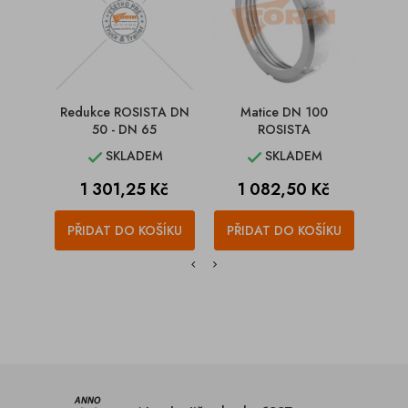
Redukce ROSISTA DN
Matice DN 100
Tesně
50 - DN 65
ROSISTA
SKLADEM
SKLADEM


Cena
Cena
1 301,25 Kč
1 082,50 Kč
PŘIDAT DO KOŠÍKU
PŘIDAT DO KOŠÍKU
PŘI