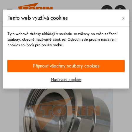


Tento web využívá cookies
x

Tyto webové stránky ukládají v souladu se zákony na vaše zařízení
soubory, obecně nazývané cookies. Odsouhlaste prosím nastavení
cookies souborů pro použití webu.
Domů
Spojky
Rosista
Redukce DN 100
ROSISTA 4 vnitřní závit
Přijmout všechny soubory cookies
Nastavení cookies