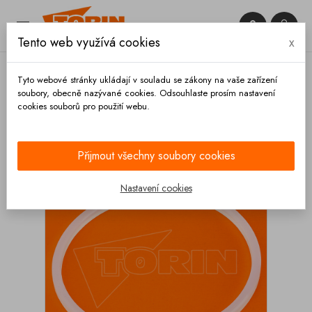


Tento web využívá cookies
x

Tyto webové stránky ukládají v souladu se zákony na vaše zařízení
soubory, obecně nazývané cookies. Odsouhlaste prosím nastavení
cookies souborů pro použití webu.
Domů
Spojky
Rosista
Tesnění závitu ROSISTA
DN 80 SILIKON
Přijmout všechny soubory cookies
Nastavení cookies