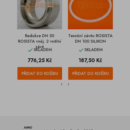
Redukce DN 50
Tesnění závitu ROSISTA
Navár
ROSISTA vněj. 2 vnitřní
DN 100 SILIKON
D
závit
SKLADEM
SKLADEM


Cena
Cena
776,25 Kč
187,50 Kč
PŘIDAT DO KOŠÍKU
PŘIDAT DO KOŠÍKU
PŘI