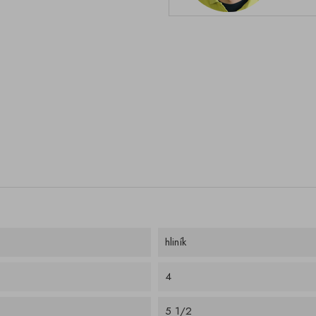
hliník
4
5 1/2