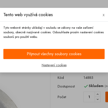
Tento web využívá cookies
x
Tyto webové stránky ukládají v souladu se zákony na vaše zařízení
soubory, obecně nazývané cookies. Odsouhlaste prosím nastavení cookies
souborů pro použití webu.
Platba
Kontakt
Přijmout všechny soubory cookies
vá spojka vonk. DN 140 / vnit. DN 100
Nastavení cookies
Vagonová spojka
Kód
14885
Skladem
Dostupnost
(m

Počet