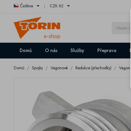


Čeština
CZK Kč
Domů
O nás
Služby
Přeprava
Domů
Spojky
Vagonové
Redukce (přechodky)
Vagono