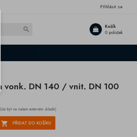
Přihlásit se
Košík

0 položek
 vonk. DN 140 / vnit. DN 100
ůže být na našem externém skladě)

PŘIDAT DO KOŠÍKU