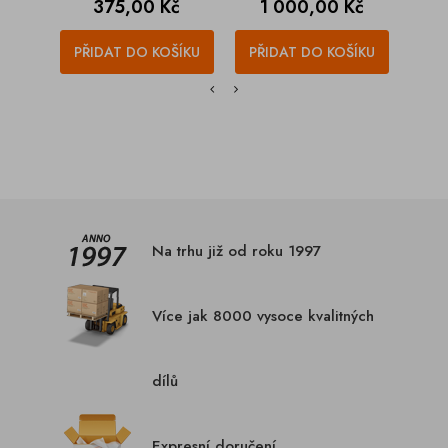
Cena
Cena
375,00 Kč
1 000,00 Kč
PŘIDAT DO KOŠÍKU
PŘIDAT DO KOŠÍKU
PŘI
Na trhu již od roku 1997
Více jak 8000 vysoce kvalitných
dílů
Expresní doručení