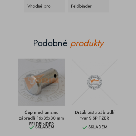
Vhodné pro
Feldbinder
Podobné
produkty
Čep mechanizmu
Držák pístu zábradlí
Šr
zábradlí 16x35x30 mm
tvar S SPITZER
zápu
FELDBINDER
SKLADEM
SKLADEM

