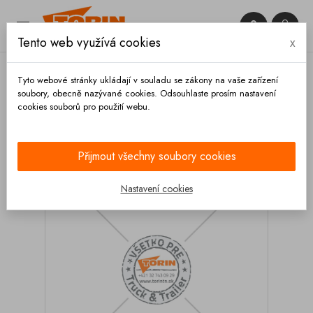


Tento web využívá cookies
x

Tyto webové stránky ukládají v souladu se zákony na vaše zařízení
soubory, obecně nazývané cookies. Odsouhlaste prosím nastavení
cookies souborů pro použití webu.
Domů
Zábradlí
Příslušenství
Šroub M8x50 mm
FELDBINDER
Přijmout všechny soubory cookies
Nastavení cookies