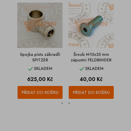
Spojka pístu zábradlí
Šroub M10x35 mm
Zá
SPITZER
zápustní FELDBINDER
SKLADEM
SKLADEM


Cena
Cena
625,00 Kč
40,00 Kč
PŘIDAT DO KOŠÍKU
PŘIDAT DO KOŠÍKU
PŘI