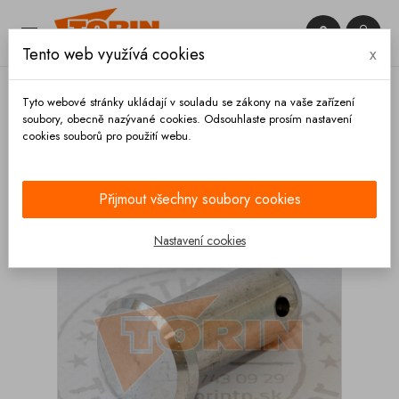


Tento web využívá cookies
x

Tyto webové stránky ukládají v souladu se zákony na vaše zařízení
soubory, obecně nazývané cookies. Odsouhlaste prosím nastavení
cookies souborů pro použití webu.
Domů
Zábradlí
Příslušenství
Čep mechanizmu
zábradlí 16x35x30 mm FELDBINDER
Přijmout všechny soubory cookies
Nastavení cookies