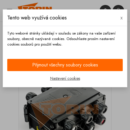


Tento web využívá cookies
x

Tyto webové stránky ukládají v souladu se zákony na vaše zařízení
soubory, obecně nazývané cookies. Odsouhlaste prosím nastavení
cookies souborů pro použití webu.
Domů
Elektrická soustava
Příslušenství
Elektrická rozvodná skříňka ASPOCK
Přijmout všechny soubory cookies
Nastavení cookies