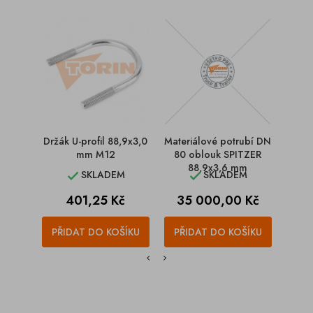
Držák U-profil 88,9x3,0
Materiálové potrubí DN
Mater
mm M12
80 oblouk SPITZER
88,9x3,6 mm
F
SKLADEM
SKLADEM


Cena
Cena
C
401,25 Kč
35 000,00 Kč
1
PŘIDAT DO KOŠÍKU
PŘIDAT DO KOŠÍKU
PŘI