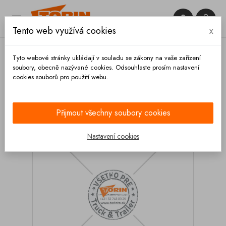


Tento web využívá cookies
x

Tyto webové stránky ukládají v souladu se zákony na vaše zařízení
soubory, obecně nazývané cookies. Odsouhlaste prosím nastavení
cookies souborů pro použití webu.
Domů
Armatury
Potrubí
Materiálové potrubí
DN 100 přímé 90x5,0 mm
Přijmout všechny soubory cookies
Nastavení cookies