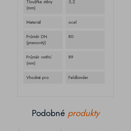
Tloušťka stěny
3,2
(mm)
Materiál
ocel
Průměr DN
80
(jmenovitý)
Průměr vnitřní
89
(mm)
Vhodné pro
Feldbinder
Podobné
produkty