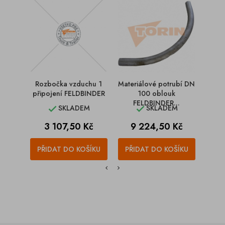
Rozbočka vzduchu 1
Materiálové potrubí DN
Příf
připojení FELDBINDER
100 oblouk
potru
FELDBINDER...
SKLADEM
SKLADEM


Cena
Cena
C
3 107,50 Kč
9 224,50 Kč
2
PŘIDAT DO KOŠÍKU
PŘIDAT DO KOŠÍKU
PŘI