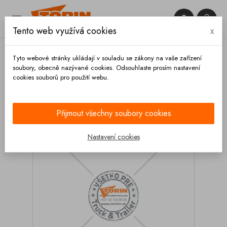


Tento web využívá cookies
x

Tyto webové stránky ukládají v souladu se zákony na vaše zařízení
soubory, obecně nazývané cookies. Odsouhlaste prosím nastavení
cookies souborů pro použití webu.
Domů
Armatury
Potrubí
Materiálové potrubí
DN 80 oblouk FELDBINDER 88,9x3,2 mm R500
Přijmout všechny soubory cookies
Nastavení cookies