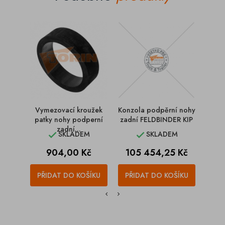
Vymezovací kroužek
Konzola podpěrní nohy
Konzo
patky nohy podperní
zadní FELDBINDER KIP
pří
zadní...
SKLADEM
SKLADEM


Cena
Cena
C
904,00 Kč
105 454,25 Kč
2
PŘIDAT DO KOŠÍKU
PŘIDAT DO KOŠÍKU
PŘI