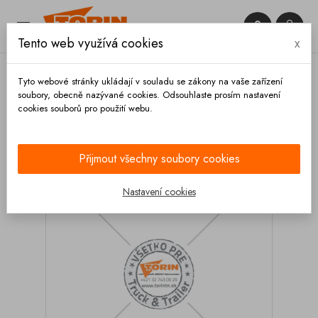


Tento web využívá cookies
x

Tyto webové stránky ukládají v souladu se zákony na vaše zařízení
soubory, obecně nazývané cookies. Odsouhlaste prosím nastavení
cookies souborů pro použití webu.
Domů
Podvozek a kola
Podpěrné nohy
Odstavní nohy SAF 700 mm
Přijmout všechny soubory cookies
Nastavení cookies