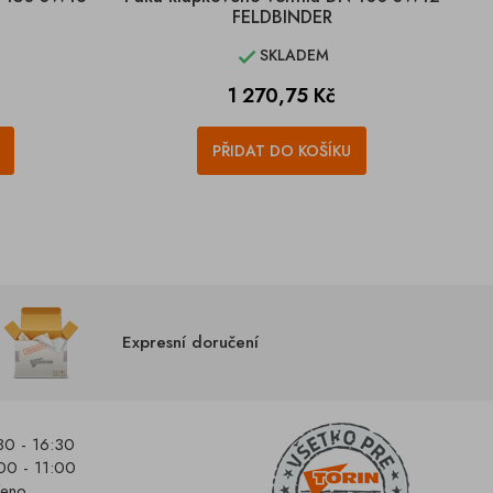
FELDBINDER
SKLADEM

Cena
1 270,75 Kč
PŘIDAT DO KOŠÍKU
Expresní doručení
30 - 16:30
00 - 11:00
řeno