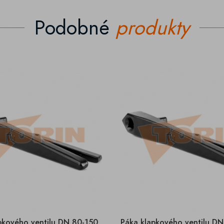
Podobné
produkty
pkového ventilu DN 80-150
Páka klapkového ventilu D