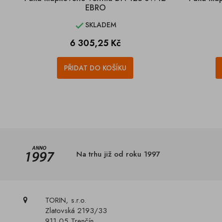
EBRO
SKLADEM

Cena
6 305,25 Kč
PŘIDAT DO KOŠÍKU
Na trhu již od roku 1997
TORIN, s.r.o.
Zlatovská 2193/33
911 05 Trenčín