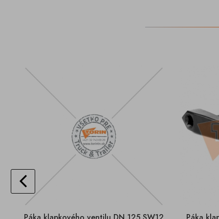
Páka klapkového ventilu DN 125 SW12
Páka kla