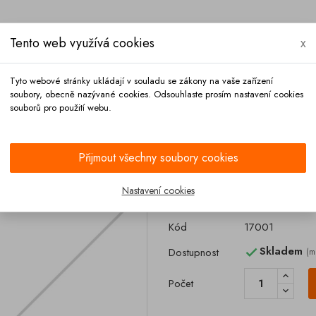
Tento web využívá cookies
x
Tyto webové stránky ukládají v souladu se zákony na vaše zařízení
soubory, obecně nazývané cookies. Odsouhlaste prosím nastavení cookies
souborů pro použití webu.
Platba
Kontakt
Přijmout všechny soubory cookies
lu DN 100 SW12 EBRO
Nastavení cookies
Páka klapkovéh
Kód
17001
Skladem
Dostupnost
(m

Počet