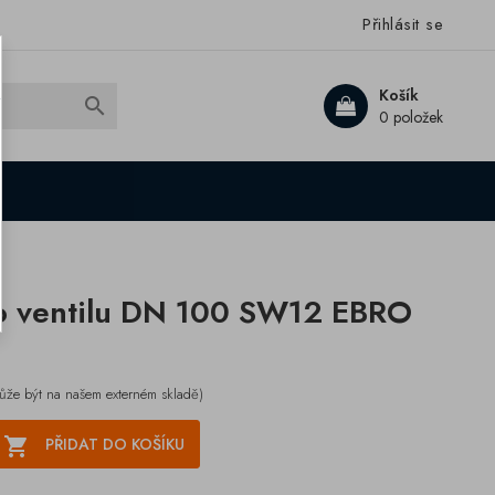
Přihlásit se
Košík

0 položek
o ventilu DN 100 SW12 EBRO
ůže být na našem externém skladě)

PŘIDAT DO KOŠÍKU