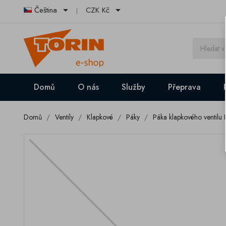


Čeština
CZK Kč
Domů
O nás
Služby
Přeprava
Domů
Ventily
Klapkové
Páky
Páka klapkového venti