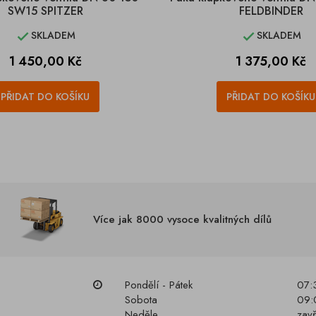
SW15 SPITZER
FELDBINDER
SKLADEM
SKLADEM


Cena
Cena
1 450,00 Kč
1 375,00 Kč
PŘIDAT DO KOŠÍKU
PŘIDAT DO KOŠÍKU
Více jak 8000 vysoce kvalitných dílů
Pondělí - Pátek
07:
Sobota
09:
Neděle
zav