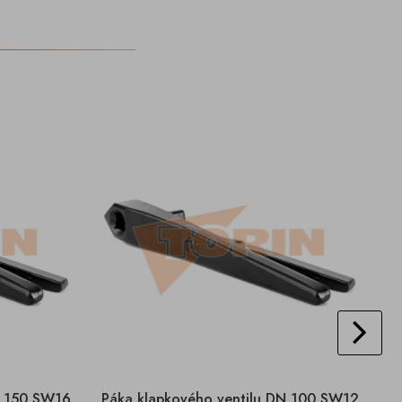
N 150 SW16
Páka klapkového ventilu DN 100 SW12
P