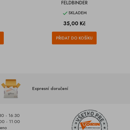
FELDBINDER
SKLADEM

Cena
35,00 Kč
PŘIDAT DO KOŠÍKU
Expresní doručení
30 - 16:30
00 - 11:00
řeno