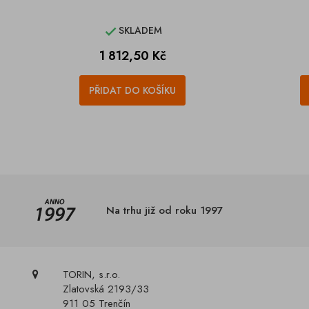
SKLADEM

Cena
1 812,50 Kč
PŘIDAT DO KOŠÍKU
Na trhu již od roku 1997
TORIN, s.r.o.
Zlatovská 2193/33
911 05 Trenčín