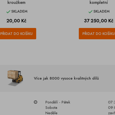
kroužkem
kompletní
SKLADEM
SKLADEM


Cena
Cena
20,00 Kč
37 250,00 Kč
PŘIDAT DO KOŠÍKU
PŘIDAT DO KOŠÍKU
Více jak 8000 vysoce kvalitných dílů
Pondělí - Pátek
07:
Sobota
09:
Neděle
zav