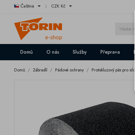


Čeština
CZK Kč
Domů
O nás
Služby
Přeprava
Domů
Zábradlí
Pádové ochrany
Protiskluzový pás pro silo