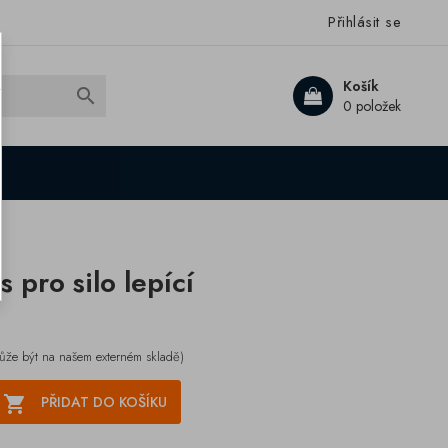
Přihlásit se
Košík

0 položek
 pro silo lepící
ůže být na našem externém skladě)

PŘIDAT DO KOŠÍKU