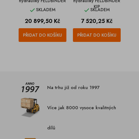
hydrauliky FELDBINDER
hydrauliky FELDBINDER
KIP
SKLADEM
SKLADEM


Cena
Cena
20 899,50 Kč
7 520,25 Kč
PŘIDAT DO KOŠÍKU
PŘIDAT DO KOŠÍKU
Na trhu již od roku 1997
Více jak 8000 vysoce kvalitných
dílů