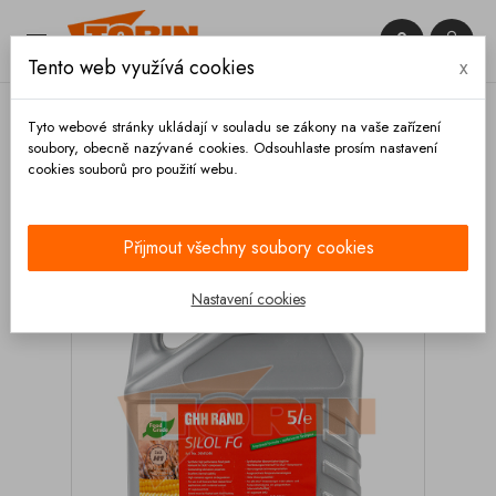


Tento web využívá cookies
x

Tyto webové stránky ukládají v souladu se zákony na vaše zařízení
soubory, obecně nazývané cookies. Odsouhlaste prosím nastavení
cookies souborů pro použití webu.
Domů
Kompresory
Oleje
Olej kompresoru
GHH RAND SILOL FG 5L
Přijmout všechny soubory cookies
Nastavení cookies