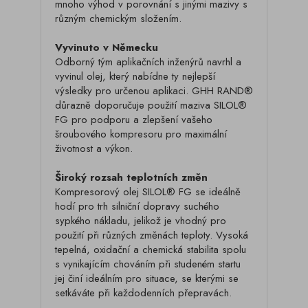
mnoho výhod v porovnání s jinými mazivy s
různým chemickým složením.
Vyvinuto v Německu
Odborný tým aplikačních inženýrů navrhl a
vyvinul olej, který nabídne ty nejlepší
výsledky pro určenou aplikaci. GHH RAND®
důrazně doporučuje použití maziva SILOL®
FG pro podporu a zlepšení vašeho
šroubového kompresoru pro maximální
životnost a výkon.
Široký rozsah teplotních změn
Kompresorový olej SILOL® FG se ideálně
hodí pro trh silniční dopravy suchého
sypkého nákladu, jelikož je vhodný pro
použití při různých změnách teploty. Vysoká
tepelná, oxidační a chemická stabilita spolu
s vynikajícím chováním při studeném startu
jej činí ideálním pro situace, se kterými se
setkáváte při každodenních přepravách.