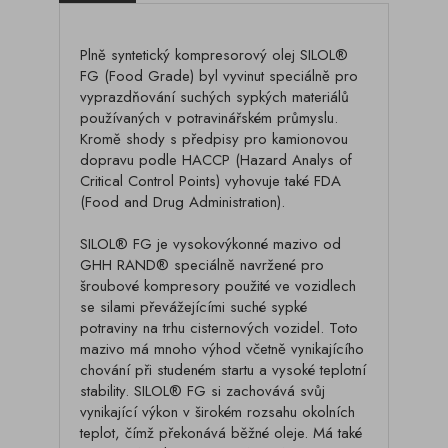
Plně syntetický kompresorový olej SILOL®
FG (Food Grade) byl vyvinut speciálně pro
vyprazdňování suchých sypkých materiálů
používaných v potravinářském průmyslu.
Kromě shody s předpisy pro kamionovou
dopravu podle HACCP (Hazard Analys of
Critical Control Points) vyhovuje také FDA
(Food and Drug Administration).
SILOL® FG je vysokovýkonné mazivo od
GHH RAND® speciálně navržené pro
šroubové kompresory použité ve vozidlech
se silami převážejícími suché sypké
potraviny na trhu cisternových vozidel. Toto
mazivo má mnoho výhod včetně vynikajícího
chování při studeném startu a vysoké teplotní
stability. SILOL® FG si zachovává svůj
vynikající výkon v širokém rozsahu okolních
teplot, čímž překonává běžné oleje. Má také