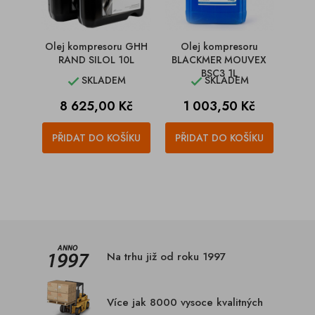
Olej kompresoru GHH
Olej kompresoru
RAND SILOL 10L
BLACKMER MOUVEX
BSC3 1L
SKLADEM
SKLADEM


Cena
Cena
8 625,00 Kč
1 003,50 Kč
PŘIDAT DO KOŠÍKU
PŘIDAT DO KOŠÍKU
Na trhu již od roku 1997
Více jak 8000 vysoce kvalitných