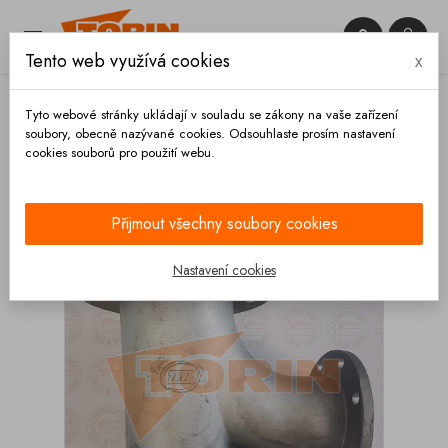


Tento web využívá cookies
x

Tyto webové stránky ukládají v souladu se zákony na vaše zařízení
soubory, obecně nazývané cookies. Odsouhlaste prosím nastavení
cookies souborů pro použití webu.
Domů
Výpustě
Odtokové příruby
Příruba
výpustě ZVVZ Milevsko
Přijmout všechny soubory cookies
Nastavení cookies