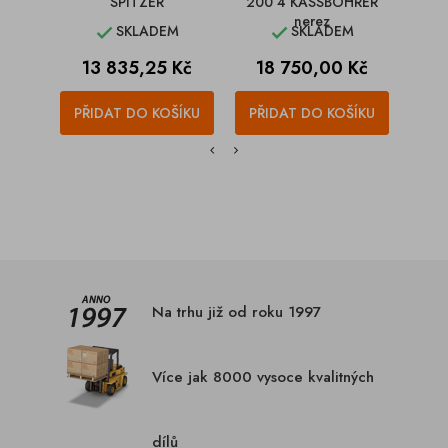
SPITZER
200 4 KASSBOHRER
nerez
SKLADEM
SKLADEM


Cena
Cena
C
13 835,25 Kč
18 750,00 Kč
6
PŘIDAT DO KOŠÍKU
PŘIDAT DO KOŠÍKU
PŘI
Na trhu již od roku 1997
Více jak 8000 vysoce kvalitných
dílů