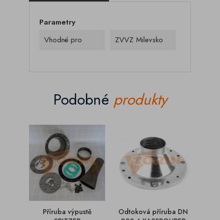
Parametry
Vhodné pro
ZVVZ Milevsko
Podobné
produkty
Příruba výpustě
Odtoková příruba DN
Přír