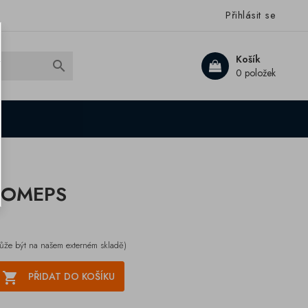
Přihlásit se
Košík

0 položek
ě OMEPS
ůže být na našem externém skladě)

PŘIDAT DO KOŠÍKU