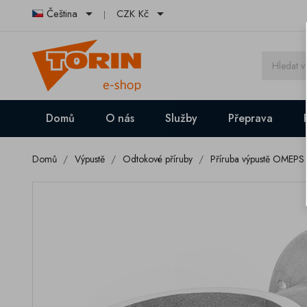


Čeština
CZK Kč
Domů
O nás
Služby
Přeprava
Domů
Výpustě
Odtokové příruby
Příruba výpustě OMEPS