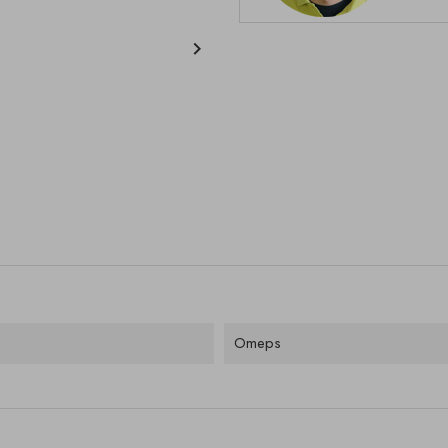

Omeps