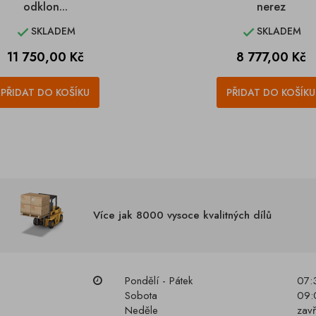
odklon...
nerez
SKLADEM
SKLADEM


Cena
Cena
11 750,00 Kč
8 777,00 Kč
PŘIDAT DO KOŠÍKU
PŘIDAT DO KOŠÍKU
Více jak 8000 vysoce kvalitných dílů
Pondělí - Pátek
07:
Sobota
09:
Neděle
zav