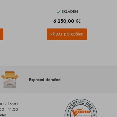
SKLADEM

Cena
6 250,00 Kč
PŘIDAT DO KOŠÍKU
Expresní doručení
30 - 16:30
00 - 11:00
řeno