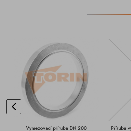
Vymezovací příruba DN 200
Příruba v