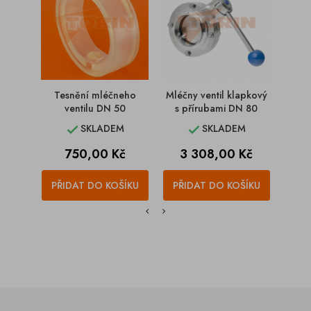
Tesnění mléčneho
Mléčny ventil klapkový
Mléčn
ventilu DN 50
s přírubami DN 80
s vni
SKLADEM
SKLADEM


Cena
Cena
C
750,00 Kč
3 308,00 Kč
3
PŘIDAT DO KOŠÍKU
PŘIDAT DO KOŠÍKU
PŘI