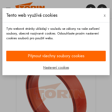


Tento web využívá cookies
x

Tyto webové stránky ukládají v souladu se zákony na vaše zařízení
soubory, obecně nazývané cookies. Odsouhlaste prosím nastavení
cookies souborů pro použití webu.
Domů
Ventily
Mléčné
Tesnění mléčneho ventilu
TASSALINI DN 32
Přijmout všechny soubory cookies
Nastavení cookies