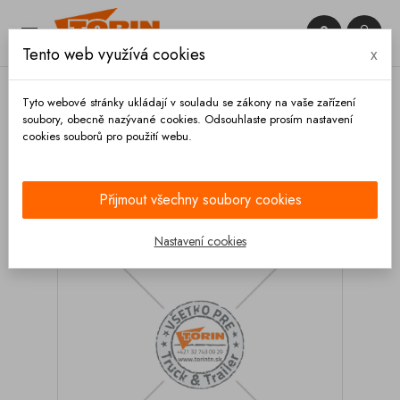


Tento web využívá cookies
x

Tyto webové stránky ukládají v souladu se zákony na vaše zařízení
soubory, obecně nazývané cookies. Odsouhlaste prosím nastavení
cookies souborů pro použití webu.
Domů
Ventily
Mléčné
Páka mléčného ventilu
klapkového DN80-DN100
Přijmout všechny soubory cookies
Nastavení cookies