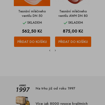
Tesnění mléčneho
Tesnění mléčneho
Páka
ventilu DN 50
ventilu AWH DN 80
kl
SKLADEM
SKLADEM


Cena
Cena
C
562,50 Kč
875,00 Kč
1
PŘIDAT DO KOŠÍKU
PŘIDAT DO KOŠÍKU
PŘI
Na trhu již od roku 1997
Více jak 8000 vysoce kvalitných