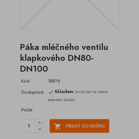
Páka mléčného ventilu
klapkového DN80-
DN100
Kód
18876
Skladem
Dostupnost
(může být na našem

externém skladě)
Počet

PŘIDAT DO KOŠÍKU