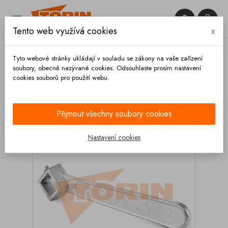


Tento web využívá cookies
x

Tyto webové stránky ukládají v souladu se zákony na vaše zařízení
soubory, obecně nazývané cookies. Odsouhlaste prosím nastavení
cookies souborů pro použití webu.
Domů
Ventily
Kuželové
Páka kuželového ventilu
DN 50
Přijmout všechny soubory cookies
Nastavení cookies