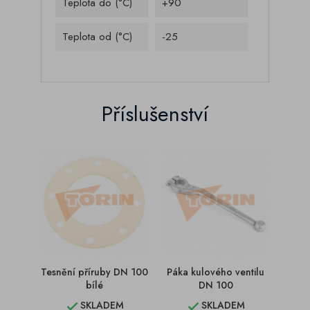
Teplota do (°C)
+90
Teplota od (°C)
-25
Příslušenství
Tesnění příruby DN 100
Páka kulového ventilu
K
bílé
DN 100
klap
SKLADEM
SKLADEM

