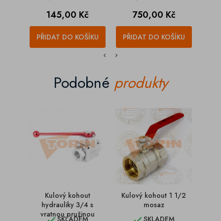
Cena
Cena
C
145,00 Kč
750,00 Kč
1
PŘIDAT DO KOŠÍKU
PŘIDAT DO KOŠÍKU
PŘI
Podobné
produkty
Kulový kohout
Kulový kohout 1 1/2
Kul
hydrauliky 3/4 s
mosaz
vratnou pružinou
SKLADEM
SKLADEM

