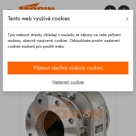


Tento web využívá cookies
x

Tyto webové stránky ukládají v souladu se zákony na vaše zařízení
soubory, obecně nazývané cookies. Odsouhlaste prosím nastavení
cookies souborů pro použití webu.
Domů
Ventily
Kulové
Kulový kohout s přírubami
DN 100 typ 420 PROKOSCH
Přijmout všechny soubory cookies
Nastavení cookies