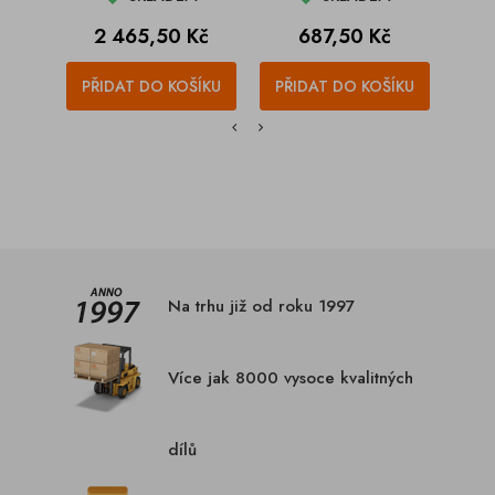
Cena
Cena
C
2 465,50 Kč
687,50 Kč
1
PŘIDAT DO KOŠÍKU
PŘIDAT DO KOŠÍKU
PŘI
Na trhu již od roku 1997
Více jak 8000 vysoce kvalitných
dílů