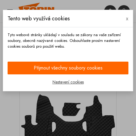


Tento web využívá cookies
x

Tyto webové stránky ukládají v souladu se zákony na vaše zařízení
soubory, obecně nazývané cookies. Odsouhlaste prosím nastavení
cookies souborů pro použití webu.
Domů
Výbava vozidla
Autodoplňky
Koberce a
rohože
Kožené koberce
Kožený koberec SCANIA
G 2017- automat černý
Přijmout všechny soubory cookies
Nastavení cookies