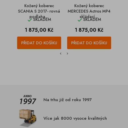
Kožený koberec
Kožený koberec
Kože
SCANIA S 2017- rovná
MERCEDES Actros MP4
T
podlaha...
skládací...
aut
SKLADEM
SKLADEM


Cena
Cena
C
1 875,00 Kč
1 875,00 Kč
1
PŘIDAT DO KOŠÍKU
PŘIDAT DO KOŠÍKU
PŘI
Na trhu již od roku 1997
Více jak 8000 vysoce kvalitných