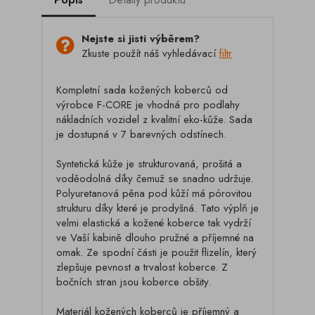
Nejste si jisti výběrem?
Zkuste použít náš vyhledávací
filtr
Kompletní sada kožených koberců od
výrobce F-CORE je vhodná pro podlahy
nákladních vozidel z kvalitní eko-kůže. Sada
je dostupná v 7 barevných odstínech.
Syntetická kůže je strukturovaná, prošitá a
voděodolná díky čemuž se snadno udržuje.
Polyuretanová pěna pod kůží má pórovitou
strukturu díky které je prodyšná. Tato výplň je
velmi elastická a kožené koberce tak vydrží
ve Vaší kabině dlouho pružné a příjemné na
omak. Ze spodní části je použit flizelín, který
zlepšuje pevnost a trvalost koberce. Z
bočních stran jsou koberce obšity.
Materiál kožených koberců je příjemný a