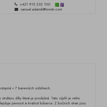
+421 915 232 100
samuel.adamik@torintn.com
ostupná v 7 barevných odstínech.
trukturu díky které je prodyšná. Tato výplň je velmi
zlepšuje pevnost a trvalost koberce. Z bočních stran jsou