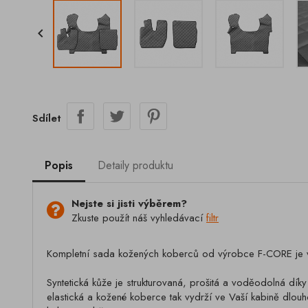

Sdílet
Popis
Detaily produktu
Nejste si jisti výběrem?
Zkuste použít náš vyhledávací
filtr
Kompletní sada kožených koberců od výrobce F-CORE je vh
Syntetická kůže je strukturovaná, prošitá a voděodolná dík
elastická a kožené koberce tak vydrží ve Vaší kabině dlouho