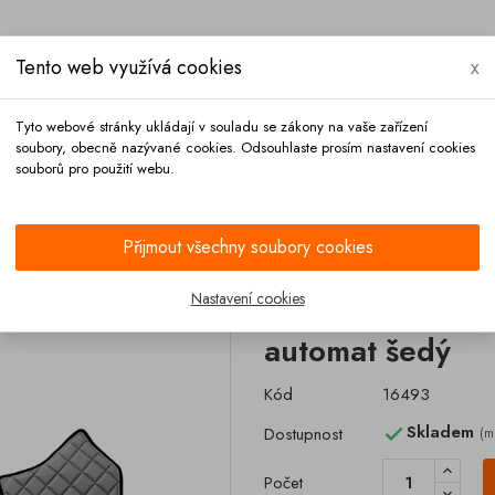
Tento web využívá cookies
x
Tyto webové stránky ukládají v souladu se zákony na vaše zařízení
soubory, obecně nazývané cookies. Odsouhlaste prosím nastavení cookies
souborů pro použití webu.
Platba
Kontakt
Přijmout všechny soubory cookies
Kožené koberce
Kožený koberec IVECO Stralis S-Way 2019- automat š
Nastavení cookies
Kožený koberec 
automat šedý
Kód
16493
Skladem
Dostupnost
(m

Počet