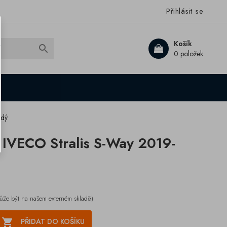
Přihlásit se
Košík

0 položek
edý
IVECO Stralis S-Way 2019-
ůže být na našem externém skladě)

PŘIDAT DO KOŠÍKU