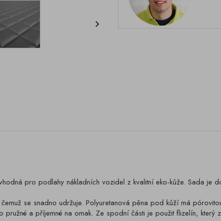

odná pro podlahy nákladních vozidel z kvalitní eko-kůže. Sada je d
y čemuž se snadno udržuje. Polyuretanová pěna pod kůží má pórovitou s
 pružné a příjemné na omak. Ze spodní části je použit flizelín, který 