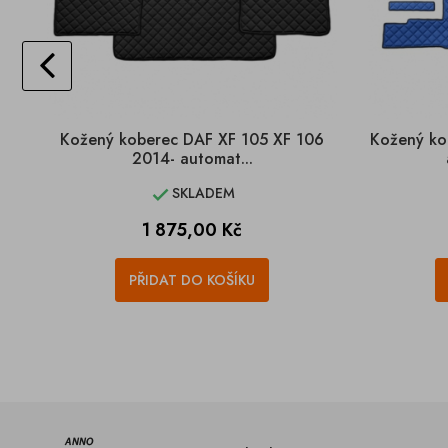
Kožený koberec DAF XF 105 XF 106
Kožený k
2014- automat...
SKLADEM

Cena
1 875,00 Kč
PŘIDAT DO KOŠÍKU