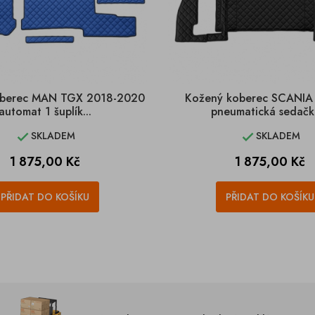
oberec MAN TGX 2018-2020
Kožený koberec SCANIA 
automat 1 šuplík...
pneumatická sedačka
SKLADEM
SKLADEM


Cena
Cena
1 875,00 Kč
1 875,00 Kč
PŘIDAT DO KOŠÍKU
PŘIDAT DO KOŠÍKU