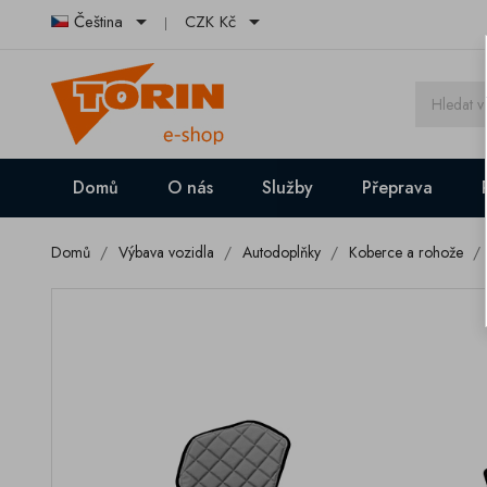


Čeština
CZK Kč
Domů
O nás
Služby
Přeprava
Domů
Výbava vozidla
Autodoplňky
Koberce a rohože