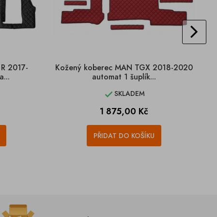
R 2017-
Kožený koberec MAN TGX 2018-2020
...
automat 1 šuplík...
SKLADEM

Cena
1 875,00 Kč
PŘIDAT DO KOŠÍKU