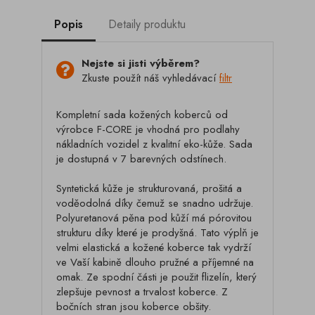
Popis
Detaily produktu
Nejste si jisti výběrem?
Zkuste použít náš vyhledávací
filtr
Kompletní sada kožených koberců od
výrobce F-CORE je vhodná pro podlahy
nákladních vozidel z kvalitní eko-kůže. Sada
je dostupná v 7 barevných odstínech.
Syntetická kůže je strukturovaná, prošitá a
voděodolná díky čemuž se snadno udržuje.
Polyuretanová pěna pod kůží má pórovitou
strukturu díky které je prodyšná. Tato výplň je
velmi elastická a kožené koberce tak vydrží
ve Vaší kabině dlouho pružné a příjemné na
omak. Ze spodní části je použit flizelín, který
zlepšuje pevnost a trvalost koberce. Z
bočních stran jsou koberce obšity.