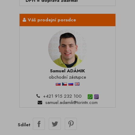
DPH = doprava zdarma!
Váš prodejní poradce
Samuel ADÁMIK
obchodní zástupce
+421 915 232 100
samuel.adamik@torintn.com
Sdílet