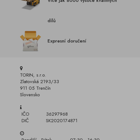
Více jak 8000 vysoce kvalitných
dílů
Expresní doručení
TORIN, s.r.o.
Zlatovská 2193/33
911 05 Trenčín
Slovensko
IČO
36297968
DIČ
SK2020174871