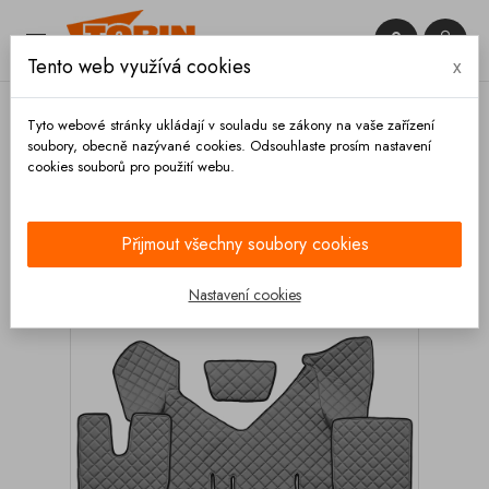


Tento web využívá cookies
x

Tyto webové stránky ukládají v souladu se zákony na vaše zařízení
soubory, obecně nazývané cookies. Odsouhlaste prosím nastavení
cookies souborů pro použití webu.
Domů
Výbava vozidla
Autodoplňky
Koberce a
rohože
Kožené koberce
Kožený koberec IVECO
Stralis XP 2016- automat lednice šedý
Přijmout všechny soubory cookies
Nastavení cookies