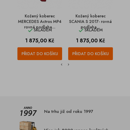
Kožený koberec
Kožený koberec
Kože
MERCEDES Actros MP4
SCANIA S 2017- rovná
T
rovná podlaha...
podlaha...
aut
SKLADEM
SKLADEM


Cena
Cena
C
1 875,00 Kč
1 875,00 Kč
1
PŘIDAT DO KOŠÍKU
PŘIDAT DO KOŠÍKU
PŘI
Na trhu již od roku 1997