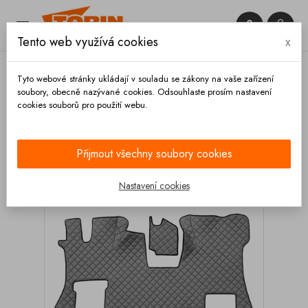


Tento web využívá cookies
x

Tyto webové stránky ukládají v souladu se zákony na vaše zařízení
soubory, obecně nazývané cookies. Odsouhlaste prosím nastavení
cookies souborů pro použití webu.
Domů
Výbava vozidla
Autodoplňky
Koberce a
rohože
Kožené koberce
Kožený koberec SCANIA
S 2017- rovná podlaha skládací sedačka spolujezdce šedý
Přijmout všechny soubory cookies
Nastavení cookies