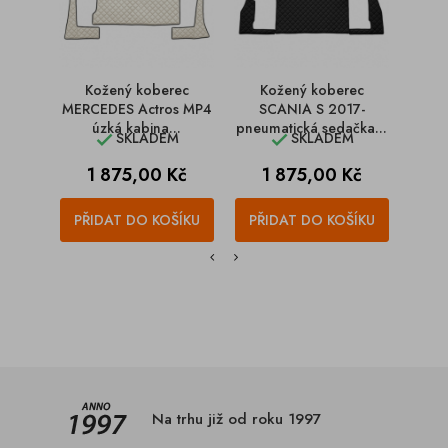
Kožený koberec
Kožený koberec
K
MERCEDES Actros MP4
SCANIA S 2017-
MERC
úzká kabina...
pneumatická sedačka...
ro
SKLADEM
SKLADEM


Cena
Cena
C
1 875,00 Kč
1 875,00 Kč
1
PŘIDAT DO KOŠÍKU
PŘIDAT DO KOŠÍKU
PŘI
Na trhu již od roku 1997