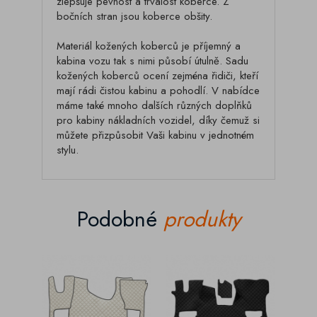
zlepšuje pevnost a trvalost koberce. Z
bočních stran jsou koberce obšity.
Materiál kožených koberců je příjemný a
kabina vozu tak s nimi působí útulně. Sadu
kožených koberců ocení zejména řidiči, kteří
mají rádi čistou kabinu a pohodlí. V nabídce
máme také mnoho dalších různých doplňků
pro kabiny nákladních vozidel, díky čemuž si
můžete přizpůsobit Vaši kabinu v jednotném
stylu.
Podobné
produkty