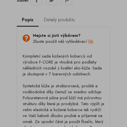
Sdílet
Popis
Detaily produktu
Nejste si jisti výběrem?
Zkuste použít náš vyhledávací
filtr
Kompletní sada kožených koberců od
výrobce F-CORE je vhodná pro podlahy
nákladních vozidel z kvalitní eko-kůže. Sada
je dostupná v 7 barevných odstínech.
Syntetická kůže je strukturovaná, prošitá a
voděodolná díky čemuž se snadno udržuje.
Polyuretanová pěna pod kůží má pórovitou
strukturu díky které je prodyšná. Tato výplň je
velmi elastická a kožené koberce tak vydrží
ve Vaší kabině dlouho pružné a příjemné na
omak. Ze spodní části je použit flizelín, který