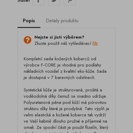
Sdílet
Popis
Detaily produktu
Nejste si jisti výběrem?
Zkuste použít náš vyhledávací
filtr
Kompletní sada kožených koberců od
výrobce F-CORE je vhodná pro podlahy
nákladních vozidel z kvalitní eko-kůže. Sada
je dostupná v 7 barevných odstínech.
Syntetická kůže je strukturovaná, prošitá a
voděodolná díky čemuž se snadno udržuje.
Polyuretanová pěna pod kůží má pórovitou
strukturu díky které je prodyšná. Tato výplň je
velmi elastická a kožené koberce tak vydrží
ve Vaší kabině dlouho pružné a příjemné na
omak. Ze spodní části je použit flizelín, který