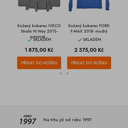
Kožený koberec IVECO
Kožený koberec FORD
Kože
Stralis Hi Way 2013-
F-MAX 2018- modrý
Str
automat...
SKLADEM
SKLADEM


Cena
Cena
C
1 875,00 Kč
2 375,00 Kč
1
PŘIDAT DO KOŠÍKU
PŘIDAT DO KOŠÍKU
PŘI
Na trhu již od roku 1997