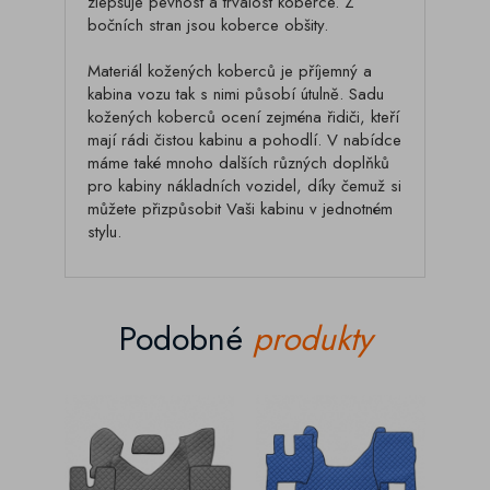
zlepšuje pevnost a trvalost koberce. Z
bočních stran jsou koberce obšity.
Materiál kožených koberců je příjemný a
kabina vozu tak s nimi působí útulně. Sadu
kožených koberců ocení zejména řidiči, kteří
mají rádi čistou kabinu a pohodlí. V nabídce
máme také mnoho dalších různých doplňků
pro kabiny nákladních vozidel, díky čemuž si
můžete přizpůsobit Vaši kabinu v jednotném
stylu.
Podobné
produkty