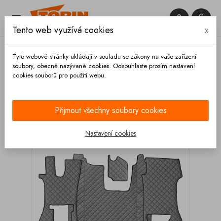


Tento web využívá cookies
x

Tyto webové stránky ukládají v souladu se zákony na vaše zařízení
soubory, obecně nazývané cookies. Odsouhlaste prosím nastavení
cookies souborů pro použití webu.
Domů
Výbava vozidla
Autodoplňky
Koberce a
rohože
Kožené koberce
Kožený koberec SCANIA
R 2017- skládací sedačka spolujezdce šedý
Přijmout všechny soubory cookies
Nastavení cookies