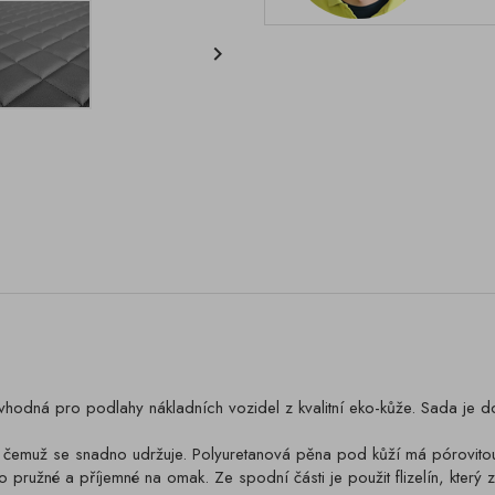

odná pro podlahy nákladních vozidel z kvalitní eko-kůže. Sada je d
y čemuž se snadno udržuje. Polyuretanová pěna pod kůží má pórovitou s
 pružné a příjemné na omak. Ze spodní části je použit flizelín, který 