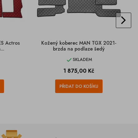
S Actros
Kožený koberec MAN TGX 2021-
..
brzda na podlaze šedý
SKLADEM

Cena
1 875,00 Kč
PŘIDAT DO KOŠÍKU