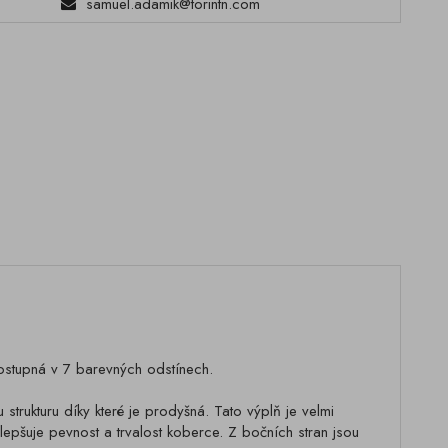
samuel.adamik@torintn.com
ostupná v 7 barevných odstínech.
trukturu díky které je prodyšná. Tato výplň je velmi
zlepšuje pevnost a trvalost koberce. Z bočních stran jsou