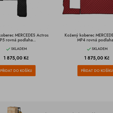
koberec MERCEDES Actros
Kožený koberec MERCEDE
P5 rovná podlaha...
MP4 rovná podlaha.
SKLADEM
SKLADEM


Cena
Cena
1 875,00 Kč
1 875,00 Kč
PŘIDAT DO KOŠÍKU
PŘIDAT DO KOŠÍKU