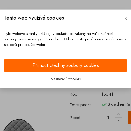
Tento web využívá cookies
x
Tyto webové stránky ukládají v souladu se zákony na vaše zařízení
soubory, obecně nazývané cookies. Odsouhlaste prosím nastavení cookies
souborů pro použití webu.
Platba
Kontakt
Přijmout všechny soubory cookies
Kožené koberce
Kožený koberec DAF CF 2013- automat šedý
Nastavení cookies
Kožený koberec
Kód
15641
Skladem
Dostupnost
(m

Počet