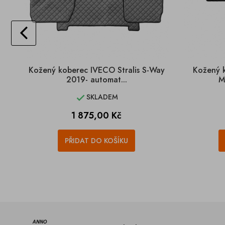
Kožený koberec IVECO Stralis S-Way
Kožený 
2019- automat...
M
SKLADEM

Cena
1 875,00 Kč
PŘIDAT DO KOŠÍKU