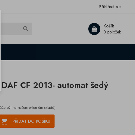
Přihlásit se
Košík

0 položek
 DAF CF 2013- automat šedý
ůže být na našem externém skladě)

PŘIDAT DO KOŠÍKU