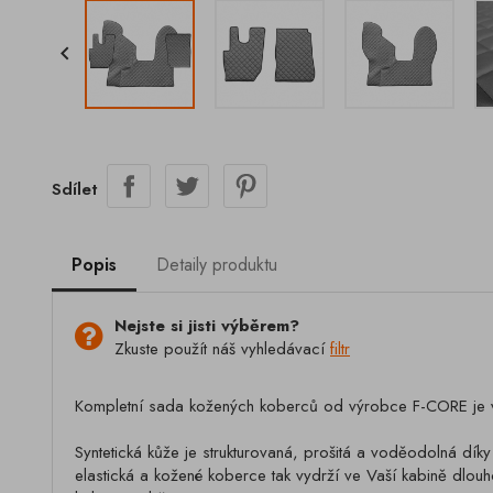

Sdílet
Popis
Detaily produktu
Nejste si jisti výběrem?
Zkuste použít náš vyhledávací
filtr
Kompletní sada kožených koberců od výrobce F-CORE je vh
Syntetická kůže je strukturovaná, prošitá a voděodolná dík
elastická a kožené koberce tak vydrží ve Vaší kabině dlouho