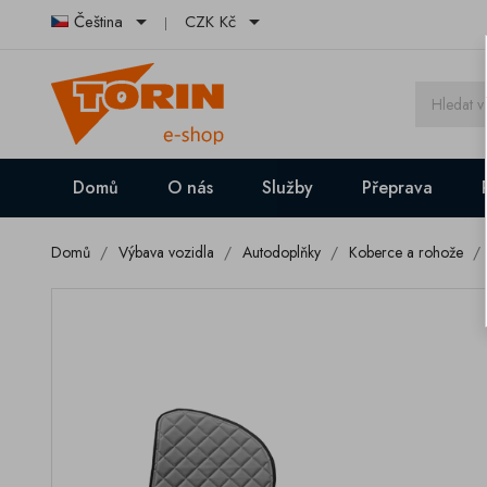


Čeština
CZK Kč
Domů
O nás
Služby
Přeprava
Domů
Výbava vozidla
Autodoplňky
Koberce a rohože