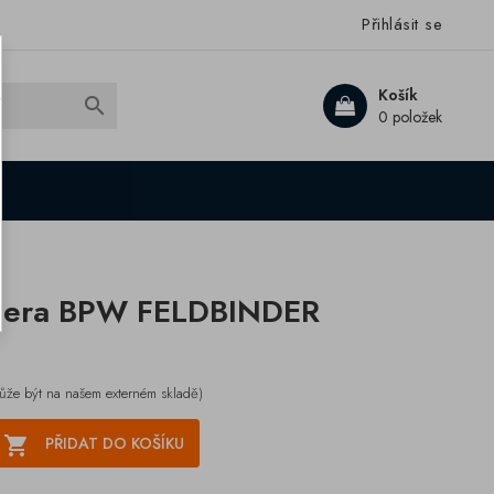
Přihlásit se
Košík

0 položek
 pera BPW FELDBINDER
ůže být na našem externém skladě)

PŘIDAT DO KOŠÍKU