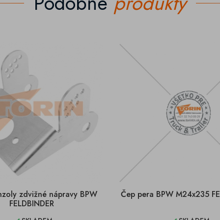
Podobné
produkty
nzoly zdvižné nápravy BPW
Čep pera BPW M24x235 F
FELDBINDER