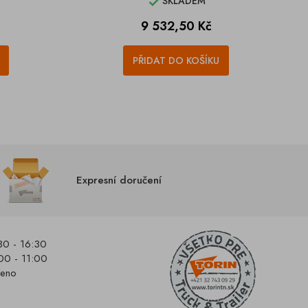
SKLADEM

Cena
9 532,50 Kč
PŘIDAT DO KOŠÍKU
Expresní doručení
30 - 16:30
00 - 11:00
řeno