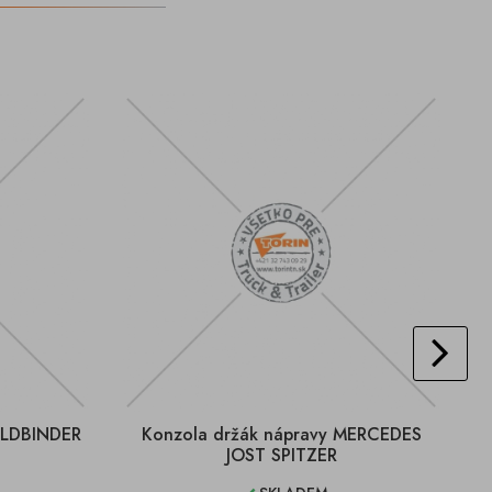
ELDBINDER
Konzola držák nápravy MERCEDES
P
JOST SPITZER