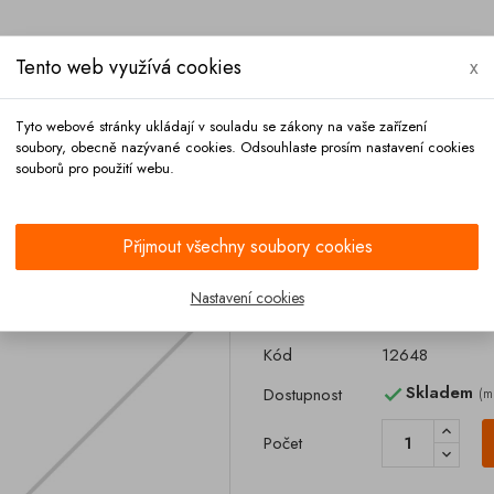
Tento web využívá cookies
x
Tyto webové stránky ukládají v souladu se zákony na vaše zařízení
soubory, obecně nazývané cookies. Odsouhlaste prosím nastavení cookies
souborů pro použití webu.
Platba
Kontakt
Přijmout všechny soubory cookies
čepu pera BPW FELDBINDER
Nastavení cookies
Podložka čepu
Kód
12648
Skladem
Dostupnost
(m

Počet