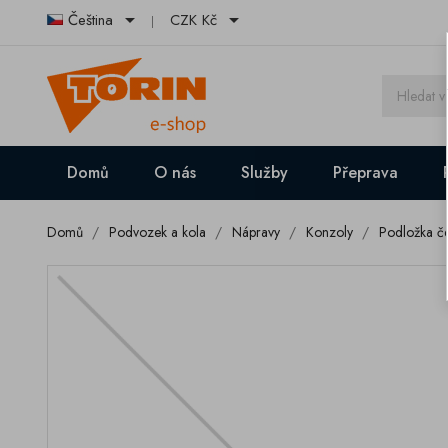


Čeština
CZK Kč
Domů
O nás
Služby
Přeprava
Domů
Podvozek a kola
Nápravy
Konzoly
Podložka 