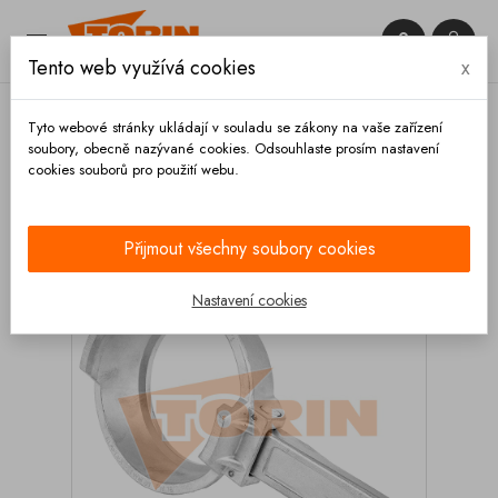


Tento web využívá cookies
x

Tyto webové stránky ukládají v souladu se zákony na vaše zařízení
soubory, obecně nazývané cookies. Odsouhlaste prosím nastavení
cookies souborů pro použití webu.
Domů
Spojky
Eurospojky
MK
Koncovky
Eurospojka MK 80 páka nerez
Přijmout všechny soubory cookies
Nastavení cookies