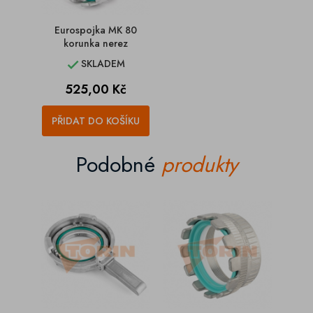
Eurospojka MK 80
korunka nerez
SKLADEM

Cena
525,00 Kč
PŘIDAT DO KOŠÍKU
Podobné
produkty