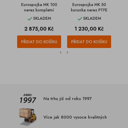
Eurospojka MK 100
Eurospojka MK 50
Eu
nerez kompletní
korunka nerez PTFE
k
SKLADEM
SKLADEM


Cena
Cena
2 875,00 Kč
1 230,00 Kč
PŘIDAT DO KOŠÍKU
PŘIDAT DO KOŠÍKU
PŘI
Na trhu již od roku 1997
Více jak 8000 vysoce kvalitných