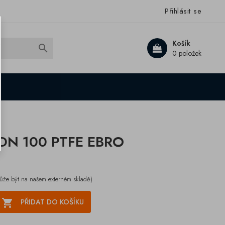
Přihlásit se
Košík

0 položek
ý DN 100 PTFE EBRO
ůže být na našem externém skladě)

PŘIDAT DO KOŠÍKU