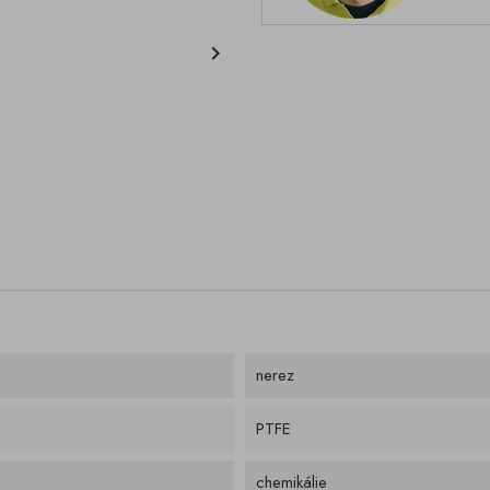

nerez
PTFE
chemikálie