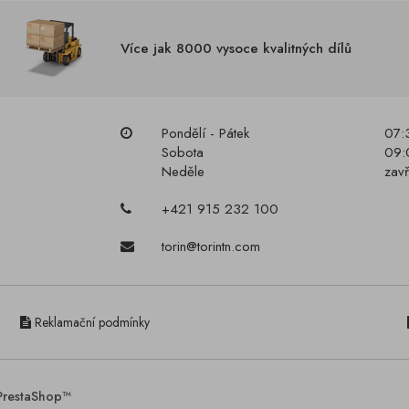
Více jak 8000 vysoce kvalitných dílů
Pondělí - Pátek
07:
Sobota
09:
Neděle
zav
+421 915 232 100
torin@torintn.com
Reklamační podmínky
PrestaShop™