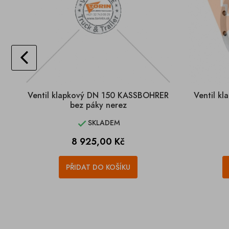
Ventil klapkový DN 150 KASSBOHRER
Ventil k
bez páky nerez
SKLADEM

Cena
8 925,00 Kč
PŘIDAT DO KOŠÍKU