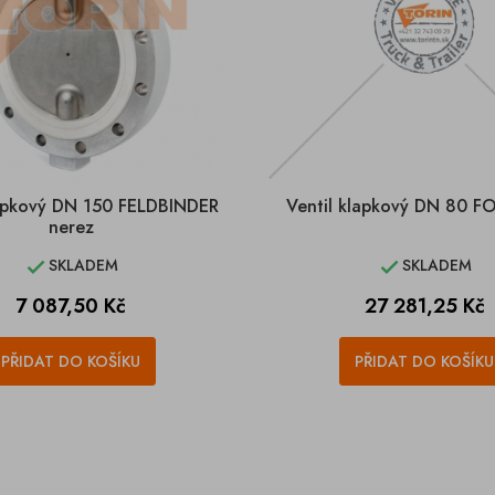
lapkový DN 150 FELDBINDER
Ventil klapkový DN 80 F
nerez
SKLADEM
SKLADEM


Cena
Cena
7 087,50 Kč
27 281,25 Kč
PŘIDAT DO KOŠÍKU
PŘIDAT DO KOŠÍKU