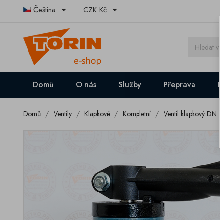


Čeština
CZK Kč
Domů
O nás
Služby
Přeprava
Domů
Ventily
Klapkové
Kompletní
Ventil klapkový D