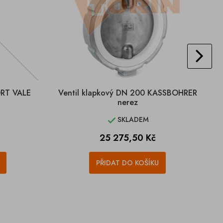
ORT VALE
Ventil klapkový DN 200 KASSBOHRER
nerez
SKLADEM

Cena
25 275,50 Kč
PŘIDAT DO KOŠÍKU