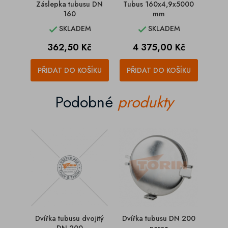
Záslepka tubusu DN
Tubus 160x4,9x5000
160
mm
SKLADEM
SKLADEM


Cena
Cena
362,50 Kč
4 375,00 Kč
PŘIDAT DO KOŠÍKU
PŘIDAT DO KOŠÍKU
Podobné
produkty
Dvířka tubusu dvojitý
Dvířka tubusu DN 200
Dvíř