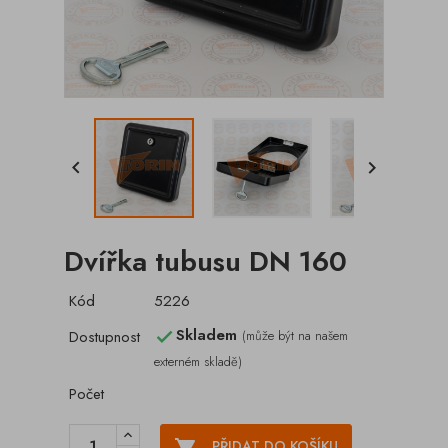


Dvířka tubusu DN 160
Kód
5226
Skladem
Dostupnost
(může být na našem

externém skladě)
Počet

PŘIDAT DO KOŠÍKU