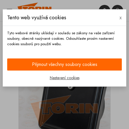


Tento web využívá cookies
x

Tyto webové stránky ukládají v souladu se zákony na vaše zařízení
soubory, obecně nazývané cookies. Odsouhlaste prosím nastavení
cookies souborů pro použití webu.
Domů
Hadice a příslušenství
Tubusy a příslušenství
Dvířka
Kompletní
Dvířka tubusu DN 160
Přijmout všechny soubory cookies
Nastavení cookies