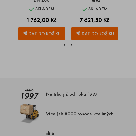
DN 200
nerez
SKLADEM
SKLADEM


Cena
Cena
C
1 762,00 Kč
7 621,50 Kč
2
PŘIDAT DO KOŠÍKU
PŘIDAT DO KOŠÍKU
PŘI
Na trhu již od roku 1997
Více jak 8000 vysoce kvalitných
dílů