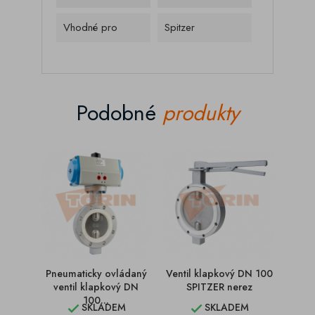
Vhodné pro
Spitzer
Podobné
produkty
Pneumaticky ovládaný
Ventil klapkový DN 100
Venti
ventil klapkový DN
SPITZER nerez
FE
100...
SKLADEM
SKLADEM

