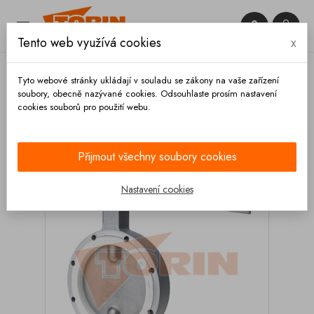


Tento web využívá cookies
x

Tyto webové stránky ukládají v souladu se zákony na vaše zařízení
soubory, obecně nazývané cookies. Odsouhlaste prosím nastavení
cookies souborů pro použití webu.
Domů
Ventily
Klapkové
Kompletní
Ventil
klapkový DN 200 SPITZER nerez
Přijmout všechny soubory cookies
Nastavení cookies