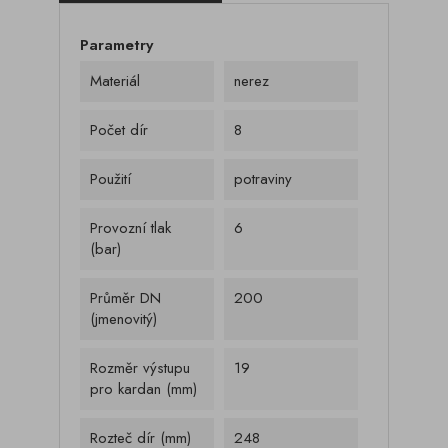
Parametry
Materiál
nerez
Počet dír
8
Použití
potraviny
Provozní tlak
6
(bar)
Průměr DN
200
(jmenovitý)
Rozměr výstupu
19
pro kardan (mm)
Rozteč dír (mm)
248