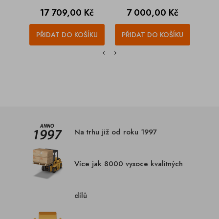
Cena
Cena
C
17 709,00 Kč
7 000,00 Kč
9
PŘIDAT DO KOŠÍKU
PŘIDAT DO KOŠÍKU
PŘI
Na trhu již od roku 1997
Více jak 8000 vysoce kvalitných
dílů