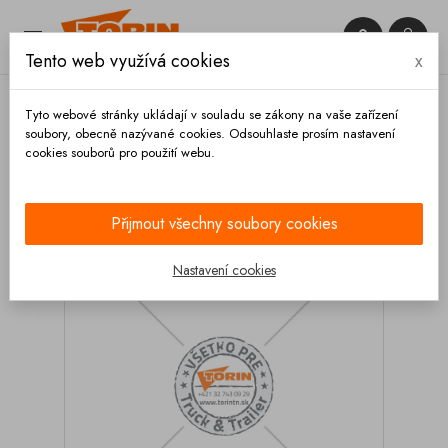


Tento web využívá cookies
x

Tyto webové stránky ukládají v souladu se zákony na vaše zařízení
soubory, obecně nazývané cookies. Odsouhlaste prosím nastavení
cookies souborů pro použití webu.
Domů
Hadice a příslušenství
Tubusy a příslušenství
Dvířka
Klíče
Klíč dvířek tubusu univerzálny
Přijmout všechny soubory cookies
Nastavení cookies