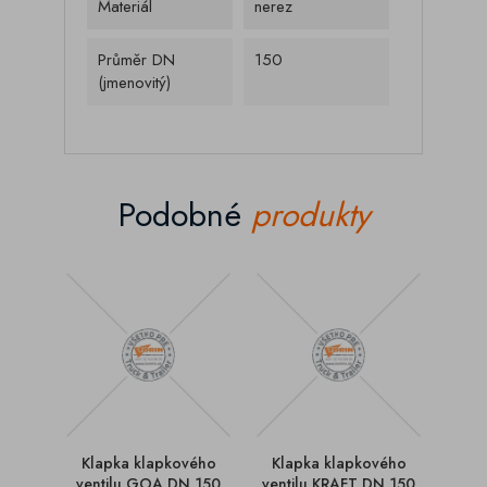
Materiál
nerez
Průměr DN
150
(jmenovitý)
Podobné
produkty
Klapka klapkového
Klapka klapkového
Kla
ventilu GOA DN 150
ventilu KRAFT DN 150
ven