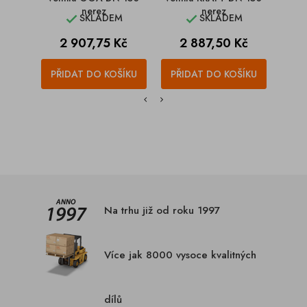
nerez
nerez
SKLADEM
SKLADEM


Cena
Cena
C
2 907,75 Kč
2 887,50 Kč
1
PŘIDAT DO KOŠÍKU
PŘIDAT DO KOŠÍKU
PŘI
Na trhu již od roku 1997
Více jak 8000 vysoce kvalitných
dílů