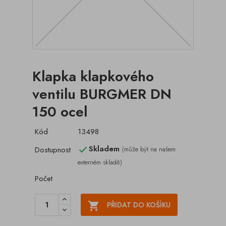
Klapka klapkového
ventilu BURGMER DN
150 ocel
Kód
13498
Skladem
Dostupnost
(může být na našem

externém skladě)
Počet

PŘIDAT DO KOŠÍKU