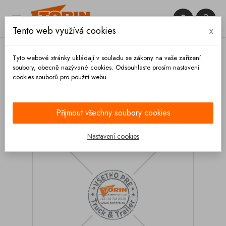


Tento web využívá cookies
x

Tyto webové stránky ukládají v souladu se zákony na vaše zařízení
soubory, obecně nazývané cookies. Odsouhlaste prosím nastavení
cookies souborů pro použití webu.
Domů
Ventily
Klapkové
Klapky
Klapka
klapkového ventilu BURGMER DN 150 ocel
Přijmout všechny soubory cookies
Nastavení cookies