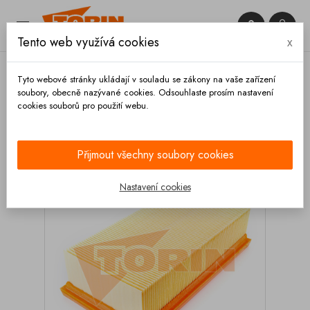


Tento web využívá cookies
x

Tyto webové stránky ukládají v souladu se zákony na vaše zařízení
soubory, obecně nazývané cookies. Odsouhlaste prosím nastavení
cookies souborů pro použití webu.
Domů
Kompresory
Filtre
Filtr kompresoru
GHH RAND 226x115x60 mm
Přijmout všechny soubory cookies
Nastavení cookies