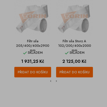
Filtr sila
Filtr sila Storz A
Filt
205/400/400x2900
102/200/400x2000
mm
mm
SKLADEM
SKLADEM


Cena
Cena
1 931,25 Kč
2 125,00 Kč
1
PŘIDAT DO KOŠÍKU
PŘIDAT DO KOŠÍKU
PŘI