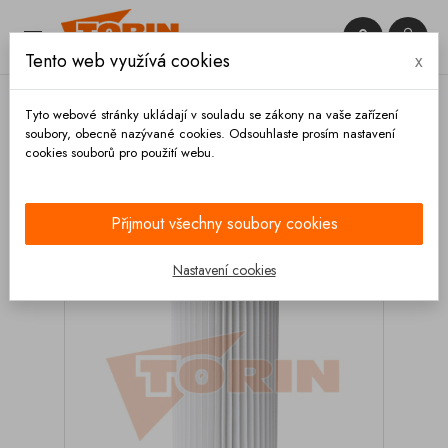


Tento web využívá cookies
x

Tyto webové stránky ukládají v souladu se zákony na vaše zařízení
soubory, obecně nazývané cookies. Odsouhlaste prosím nastavení
cookies souborů pro použití webu.
Domů
Výbava vozidla
Filtrační rukávy
Filtr sila
68/120x300 mm FELDBINDER
Přijmout všechny soubory cookies
Nastavení cookies