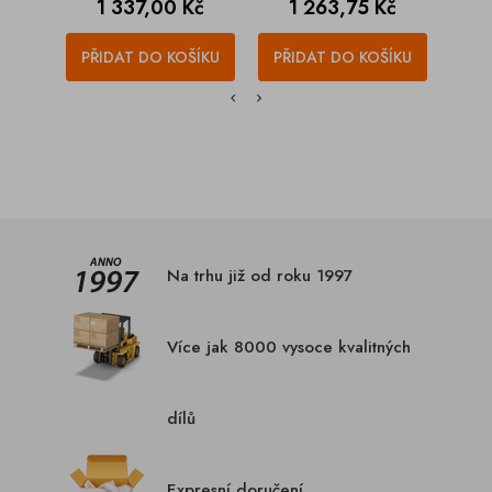
Cena
Cena
C
1 337,00 Kč
1 263,75 Kč
2
PŘIDAT DO KOŠÍKU
PŘIDAT DO KOŠÍKU
PŘI
Na trhu již od roku 1997
Více jak 8000 vysoce kvalitných
dílů
Expresní doručení