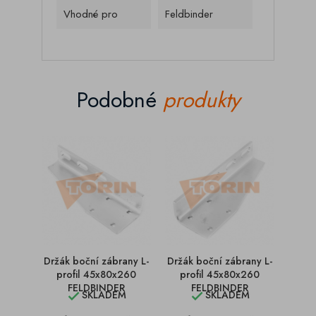
Vhodné pro
Feldbinder
Podobné
produkty
Držák boční zábrany L-
Držák boční zábrany L-
Držá
profil 45x80x260
profil 45x80x260
FELDBINDER
FELDBINDER
SKLADEM
SKLADEM

