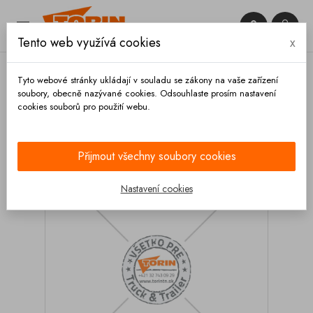


Tento web využívá cookies
x

Tyto webové stránky ukládají v souladu se zákony na vaše zařízení
soubory, obecně nazývané cookies. Odsouhlaste prosím nastavení
cookies souborů pro použití webu.
Domů
Podvozek a kola
Zábrany proti podjetí
Držáky
Držák 25x485x615 mm FELDBINDER
Přijmout všechny soubory cookies
Nastavení cookies